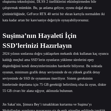
oluşturma teknolojisini, DLSS 2 özelliklerini etkinleştirmeden bile
çalıştırmak mümkün. Bu, şu anlama geliyor, oyunu doğal ekran
çözünürlüğünde, GeForce RTX 40 serisi bir ekran kartıyla normalden iki
kata kadar artan bir kare/saniye değeriyle oynayabiliyorsunuz.
Suşima’nın Hayaleti İçin
SSD’lerinizi Hazırlayın
2024 yılının sonlarına doğru yaklaşırken mekanik disk kullanan kaç oyuncu
kaldığı meçhul ama SSD’lerin oyunların yükleme sürelerini epey
düşürdüğünü kendi deneyimlerimizden hareketle biliyoruz. Bu noktada
oyunun, minimum grafik detay seviyesinde de en yüksek grafik detay
seviyesinde de SSD ile oynanması öneriliyor. Sistem gereksinim
listelerinde depolama için 75 GB gerektiği belirtilmiş olsa da oyun, diskte
55 GB civarı bir alana sığıyor, aklınızda bulunsun.
Jin Sakai’nin, Şimura Bey’i tutsaklıktan kurtarma ve Suşima’yı
Moğollardan arındırma macerasına siz de epik görseller eşliğinde tanıklık