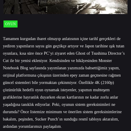
OYUN
Tamamen kurgudan ibaret olmayıp anlatısının içine tarihî gerçekleri de
yediren yapımların sayısı gün geçtikçe artıyor ve Japon tarihine ışık tutan
oyunlara, kısa süre önce PC’yi ziyaret eden Ghost of Tsushima Director’s
Cut ile bir yenisi ekleniyor. Kendisinden ve hikâyesinden
Monster
Notebook Blog
sayfasında yayımlanan yazımızda bahsettiğimiz yapım,
orijinal platformuna çıkışının üzerinden epey zaman geçmesine rağmen
güncel sistemleri bile yormaktan çekinmiyor. Özellikle 4K (2160p)
çözünürlük hedefli oyun oynamak isteyenler, yapımın muhteşem
grafiklerine hayranlık duyarken ekran kartlarının ne kadar zorlu anlar
yaşadığına tanıklık ediyorlar. Peki, oyunun sistem gereksinimleri ne
durumda? Önce listemize minimum ve önerilen sistem gereksinimlerine
bakalım, peşinden, Sucker Punch’ın sunduğu resmî tabloyu aktaralım,
ardından yorumlarımızı paylaşalım.