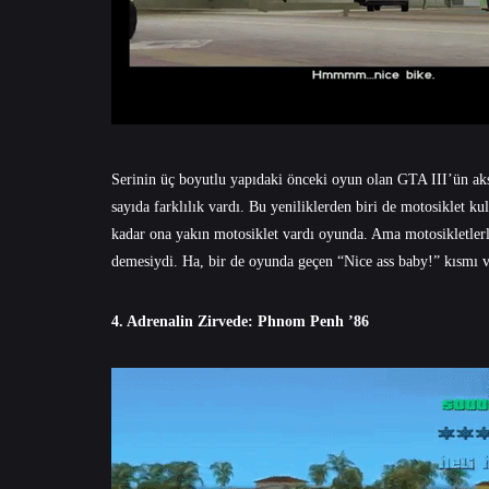
Serinin üç boyutlu yapıdaki önceki oyun olan GTA III’ün ak
sayıda farklılık vardı. Bu yeniliklerden biri de motosiklet k
kadar ona yakın motosiklet vardı oyunda. Ama motosikletle
demesiydi. Ha, bir de oyunda geçen “Nice ass baby!” kısmı 
4. Adrenalin Zirvede: Phnom Penh ’86