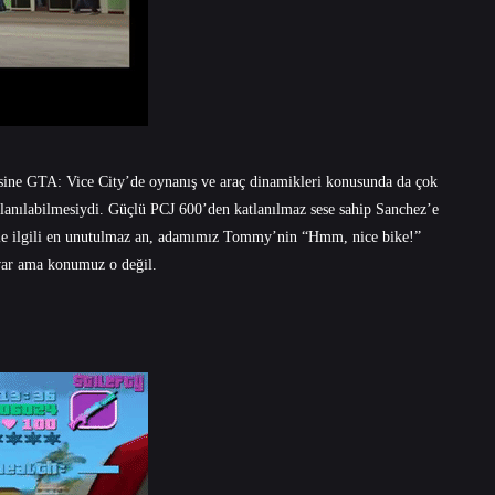
sine GTA: Vice City’de oynanış ve araç dinamikleri konusunda da çok
ullanılabilmesiydi. Güçlü PCJ 600’den katlanılmaz sese sahip Sanchez’e
rle ilgili en unutulmaz an, adamımız Tommy’nin “Hmm, nice bike!”
var ama konumuz o değil.