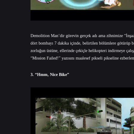
Demolition Man’dir görevin gerçek adı ama zihnimize “İnşaa
dört bombayı 7 dakika içinde, belirtilen bölümlere götürüp bı
zorluğun üstüne, ellerinde çekiçle helikopteri indirmeye çalışa
“Mission Failed!” yazısını maalesef pikseli pikseline ezberlem
3. “Hmm, Nice Bike”