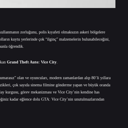
kullanmanın zorluğunu, polis kıyafeti olmaksızın askeri bölgelere
olların kuytu yerlerinde çok “ilginç” malzemelerin bulunabileceğini,
nunla öğrendik.
çıkan
Grand Theft Auto: Vice City
.
marasız” olan ve oyuncuları, modern zamanlardan alıp 80’li yıllara
üzikleri, çok sayıda sinema filmine gönderme yapan ve büyük oranda
 Olay kurgusu, görev mekanizması ve Vice City’nin kendine has
eceğiniz kadar eğlence dolu GTA: Vice City’nin unutulmazlarından