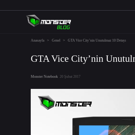
Anasayfa
>
Genel
>
GTA Vice City’nin Unutulmaz 10 Detayı
GTA Vice City’nin Unutul
Monster Notebook
20 Şubat 2017