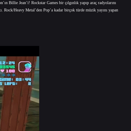
n’ın Billie Jean’i! Rockstar Games bir çılgınlık yapıp araç radyolarını
ştı. Rock/Heavy Metal’den Pop’a kadar birçok türde müzik yayını yapan