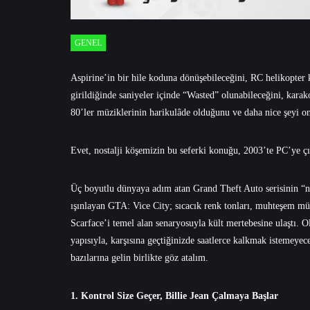
GENEL
Aspirine’in bir hile koduna dönüşebileceğini, RC helikopter 
girildiğinde saniyeler içinde “Wasted” olunabileceğini, karak
80’ler müziklerinin harikulâde olduğunu ve daha nice şeyi o
Evet, nostalji köşemizin bu seferki konuğu, 2003’te PC’ye 
Üç boyutlu dünyaya adım atan Grand Theft Auto serisinin “nu
ışınlayan GTA: Vice City; sıcacık renk tonları, muhteşem m
Scarface’i temel alan senaryosuyla kült mertebesine ulaştı.
yapısıyla, karşısına geçtiğinizde saatlerce kalkmak istemey
bazılarına gelin birlikte göz atalım.
1. Kontrol Size Geçer, Billie Jean Çalmaya Başlar