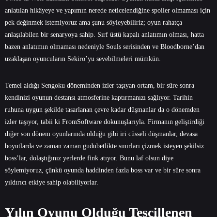
anlatılan hikâyeye ve yapımın nerede neticelendiğine spoiler olmaması için
pek değinmek istemiyoruz ama şunu söyleyebiliriz; oyun rahatça
anlaşılabilen bir senaryoya sahip. Sırf üstü kapalı anlatımın olması, hatta
bazen anlatımın olmaması nedeniyle Souls serisinden ve Bloodborne’dan
uzaklaşan oyuncuların Sekiro’yu sevebilmeleri mümkün.
Temel aldığı Sengoku döneminden izler taşıyan ortam, bir süre sonra
kendinizi oyunun destansı atmosferine kaptırmanızı sağlıyor. Tarihin
ruhuna uygun şekilde tasarlanan çevre kadar düşmanlar da o dönemden
izler taşıyor, tabii ki FromSoftware dokunuşlarıyla. Firmanın geliştirdiği
diğer son dönem oyunlarında olduğu gibi iri cüsseli düşmanlar, devasa
boyutlarda ve zaman zaman gudubetlikte sınırları çizmek isteyen şekilsiz
boss’lar, dolaştığınız yerlerde fink atıyor. Bunu laf olsun diye
söylemiyoruz, çünkü oyunda haddinden fazla boss var ve bir süre sonra
yıldırıcı etkiye sahip olabiliyorlar.
Yılın Oyunu Olduğu Tescillenen