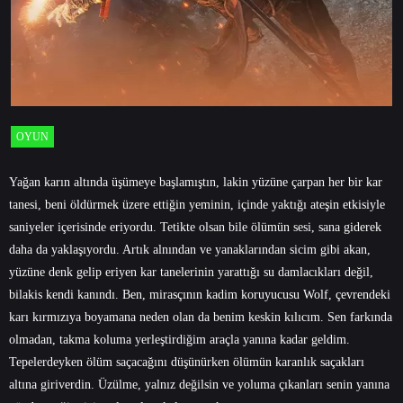
OYUN
Yağan karın altında üşümeye başlamıştın, lakin yüzüne çarpan her bir kar
tanesi, beni öldürmek üzere ettiğin yeminin, içinde yaktığı ateşin etkisiyle
saniyeler içerisinde eriyordu. Tetikte olsan bile ölümün sesi, sana giderek
daha da yaklaşıyordu. Artık alnından ve yanaklarından sicim gibi akan,
yüzüne denk gelip eriyen kar tanelerinin yarattığı su damlacıkları değil,
bilakis kendi kanındı. Ben, mirasçının kadim koruyucusu Wolf, çevrendeki
karı kırmızıya boyamana neden olan da benim keskin kılıcım. Sen farkında
olmadan, takma koluma yerleştirdiğim araçla yanına kadar geldim.
Tepelerdeyken ölüm saçacağını düşünürken ölümün karanlık saçakları
altına giriverdin. Üzülme, yalnız değilsin ve yoluma çıkanları senin yanına