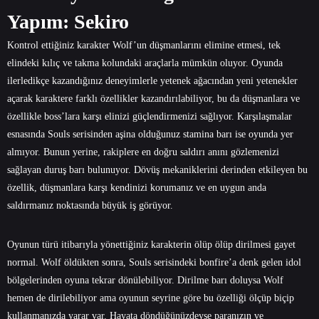
Yapım: Sekiro
Kontrol ettiğiniz karakter Wolf’un düşmanlarını elimine etmesi, tek
elindeki kılıç ve takma kolundaki araçlarla mümkün oluyor. Oyunda
ilerledikçe kazandığınız deneyimlerle yetenek ağacından yeni yetenekler
açarak karaktere farklı özellikler kazandırılabiliyor, bu da düşmanlara ve
özellikle boss’lara karşı elinizi güçlendirmenizi sağlıyor. Karşılaşmalar
esnasında Souls serisinden aşina olduğunuz stamina barı ise oyunda yer
almıyor. Bunun yerine, rakiplere en doğru saldırı anını gözlemenizi
sağlayan duruş barı bulunuyor. Dövüş mekaniklerini derinden etkileyen bu
özellik, düşmanlara karşı kendinizi korumanız ve en uygun anda
saldırmanız noktasında büyük iş görüyor.
Oyunun türü itibarıyla yönettiğiniz karakterin ölüp ölüp dirilmesi gayet
normal. Wolf öldükten sonra, Souls serisindeki bonfire’a denk gelen idol
bölgelerinden oyuna tekrar dönülebiliyor. Dirilme barı doluysa Wolf
hemen de dirilebiliyor ama oyunun seyrine göre bu özelliği ölçüp biçip
kullanmanızda yarar var. Hayata döndüğünüzdeyse paranızın ve