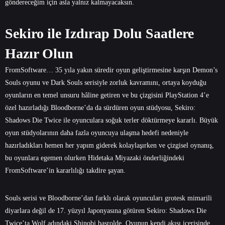
göndereceğim için asla yalnız kalmayacaksın.
Sekiro ile Izdırap Dolu Saatlere
Hazır Olun
FromSoftware… 35 yıla yakın süredir oyun geliştirmesine karşın Demon’s
Souls oyunu ve Dark Souls serisiyle zorluk kavramını, ortaya koyduğu
oyunların en temel unsuru hâline getiren ve bu çizgisini PlayStation 4’e
özel hazırladığı Bloodborne’da da sürdüren oyun stüdyosu, Sekiro:
Shadows Die Twice ile oyunculara soğuk terler döktürmeye kararlı. Büyük
oyun stüdyolarının daha fazla oyuncuya ulaşma hedefi nedeniyle
hazırladıkları hemen her yapım giderek kolaylaşırken ve çizgisel oynanış,
bu oyunlara egemen olurken Hidetaka Miyazaki önderliğindeki
FromSoftware’in kararlılığı takdire şayan.
Souls serisi ve Bloodborne’dan farklı olarak oyuncuları grotesk mimarili
diyarlara değil de 17. yüzyıl Japonyasına götüren Sekiro: Shadows Die
Twice’ta Wolf adındaki Shinobi başrolde. Oyunun kendi akışı içerisinde