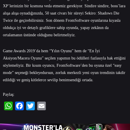
XP’lerinizin bir kısmına veda etmeniz gerekiyor. Sindire sindire, boss’lara
alışa alışa oynadığınızda, 50 saat civarı bir süreyi Sekiro: Shadows Die
Twice ile geçirebilirsiniz. Son dönem FromSoftware oyunlarına kıyasla
oldukça iyi ve detaylı grafiklere sahip oyunda, yapay zekânın da
ortalamanın üstünde olduğunu belirtmeliyiz.
Game Awards 2019’da hem “Yılın Oyunu” hem de “En İyi
Aksiyon/Macera Oyunu” seçilen yapımın bu ödülleri fazlasıyla hak ettiğini
söylemeliyiz. Bir kısım oyuncu, FromSoftware’den bu oyuna özel “easy
mode” seçeneği bekleyedursun, zorluk merkezli yeni oyun trendinin takdir
edildiği ve geniş kitlelerce sevilip benimsendiği ortada.
Paylaş:
WhatsApp
Facebook
Twitter
Email