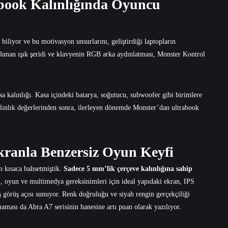
book Kalınlığında Oyuncu
iliyor ve bu motivasyon unsurlarını, geliştirdiği laptopların
lunan ışık şeridi ve klavyenin RGB arka aydınlatması, Monster Kontrol
a kalınlığı. Kasa içindeki batarya, soğutucu, subwoofer gibi birimlere
alınlık değerlerinden sonra, ilerleyen dönemde Monster’dan ultrabook
kranla Benzersiz Oyun Keyfi
n kısaca bahsetmiştik.
Sadece 5 mm’lik çerçeve kalınlığına sahip
n, oyun ve multimedya gereksinimleri için ideal yapıdaki ekran, IPS
ş görüş açısı sunuyor. Renk doğruluğu ve siyah rengin gerçekçiliği
maması da Abra A7 serisinin hanesine artı puan olarak yazılıyor.