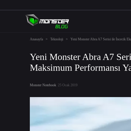
Anasayfa
>
Teknoloji
>
Yeni Monster Abra A7 Serisi ile İncecik 
Yeni Monster Abra A7 Seri
Maksimum Performansı Ya
Monster Notebook
25 Ocak 2019