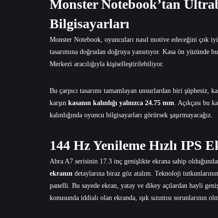
Monster Notebook’tan Ultra
Bilgisayarları
Monster Notebook, oyuncuları nasıl motive edeceğini çok iyi b
tasarımına doğrudan doğruya yansıtıyor. Kasa ön yüzünde bu
Merkezi aracılığıyla kişiselleştirilebiliyor.
Bu çarpıcı tasarımı tamamlayan unsurlardan biri şüphesiz, kas
karşın
kasanın kalınlığı yalnızca 24.75 mm
. Açıkçası bu k
kalınlığında oyuncu bilgisayarları görürsek şaşırmayacağız.
144 Hz Yenileme Hızlı IPS E
Abra A7 serisinin 17.3 inç genişlikte ekrana sahip olduğunda
ekranın
detaylarına biraz göz atalım. Teknoloji tutkunlarını
panelli. Bu sayede ekran, yatay ve dikey açılardan hayli geni
konusunda iddialı olan ekranda, ışık sızıntısı sorunlarının ol