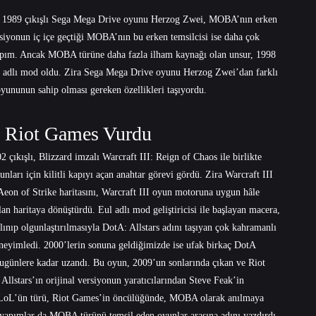
 ki 1989 çıkışlı Sega Mega Drive oyunu Herzog Zwei, MOBA’nın erken
siyonun iç içe geçtiği MOBA’nın bu erken temsilcisi ise daha çok
 yapım. Ancak MOBA türüne daha fazla ilham kaynağı olan unsur, 1998
t” adlı mod oldu. Zira Sega Mega Drive oyunu Herzog Zwei’dan farklı
ununun sahip olması gereken özellikleri taşıyordu.
ı Riot Games Vurdu
2 çıkışlı, Blizzard imzalı Warcraft III: Reign of Chaos ile birlikte
rı için kilitli kapıyı açan anahtar görevi gördü. Zira Warcraft III
Aeon of Strike haritasını, Warcraft III oyun motoruna uygun hâle
 haritaya dönüştürdü. Eul adlı mod geliştiricisi ile başlayan macera,
 alınıp olgunlaştırılmasıyla DotA: Allstars adını taşıyan çok kahramanlı
eneyimledi. 2000’lerin sonuna geldiğimizde ise ufak birkaç DotA
 bugünlere kadar uzandı. Bu oyun, 2009’un sonlarında çıkan ve Riot
lstars’ın orijinal versiyonun yaratıcılarından Steve Feak’in
ğı LoL’ün türü, Riot Games’in öncülüğünde, MOBA olarak anılmaya
 yapımlar da MOBA türünü temsil eden oyunlar arasına adını yazdırdı.