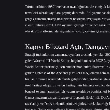
Türün tarihinin 1980’lere kadar uzandığından söz etmiştik
temsilcisi olarak kayıtlara geçmiş durumda. Rol yapma ve ak
gerçek zamanlı strateji unsurlarını başarıyla uygulayan bir
çıkışlı Future Cop: LAPD oyunun içerdiği “Precinct Assaul
olarak PC platformunda yayımlanan oyun, çevrim içi arena oy
Kapıyı Blizzard Açtı, Damgay
Strateji tutkunlarının zamansız oyunları arasında yer alan 200
gelen Warcraft III World Editor, bugünkü manada MOBA oyunla
World Editor üzerine çalışan amatör mod’cular, Starcraft’ın 
getirip Defense of the Ancients (DotA/DOTA) olarak nam salan
haritanın zaman içerisinde farklı geliştiriciler tarafından ele
özel haritayı oluşturdu ve bu haritayı yüz binlerce oyuncu d
benzeri oyunun arasından bir yapım sıyrıldı ve popülaritesi
Games imzasını taşıyan League of Legends (LoL) idi. DotA: Al
tasarladığı ve DotA mekaniklerini zenginleştirerek aktardı
başlandı. Takip eden yıllarda Heroes of Newerth, Smite gibi