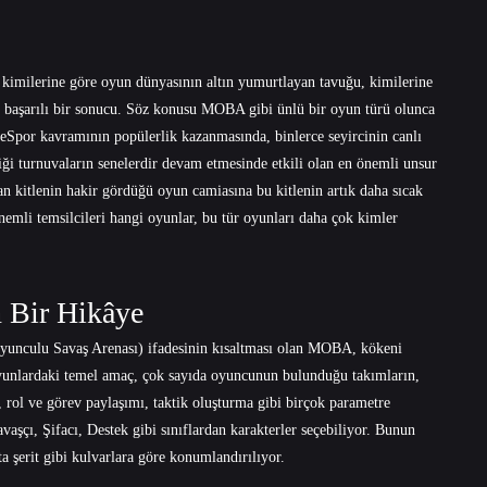
, kimilerine göre oyun dünyasının altın yumurtlayan tavuğu, kimilerine
in başarılı bir sonucu. Söz konusu MOBA gibi ünlü bir oyun türü olunca
ün eSpor kavramının popülerlik kazanmasında, binlerce seyircinin canlı
ttiği turnuvaların senelerdir devam etmesinde etkili olan en önemli unsur
an kitlenin hakir gördüğü oyun camiasına bu kitlenin artık daha sıcak
emli temsilcileri hangi oyunlar, bu tür oyunları daha çok kimler
 Bir Hikâye
Oyunculu Savaş Arenası) ifadesinin kısaltması olan MOBA, kökeni
oyunlardaki temel amaç, çok sayıda oyuncunun bulunduğu takımların,
e, rol ve görev paylaşımı, taktik oluşturma gibi birçok parametre
aşçı, Şifacı, Destek gibi sınıflardan karakterler seçebiliyor. Bunun
rta şerit gibi kulvarlara göre konumlandırılıyor.