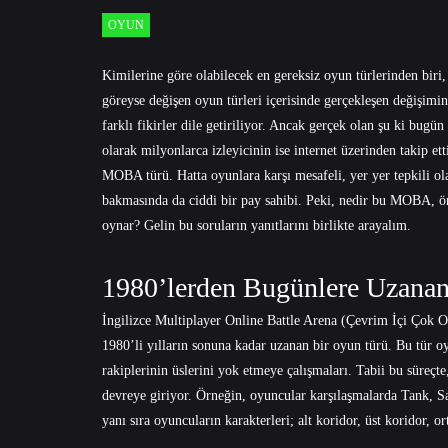
OYUN
Kimilerine göre olabilecek en gereksiz oyun türlerinden biri
göreyse değişen oyun türleri içerisinde gerçekleşen değişim
farklı fikirler dile getiriliyor. Ancak gerçek olan şu ki bug
olarak milyonlarca izleyicinin ise internet üzerinden takip e
MOBA türü. Hatta oyunlara karşı mesafeli, yer yer tepkili ol
bakmasında da ciddi bir pay sahibi. Peki, nedir bu MOBA, ön
oynar? Gelin bu soruların yanıtlarını birlikte arayalım.
1980’lerden Bugünlere Uzanan
İngilizce Multiplayer Online Battle Arena (Çevrim İçi Çok 
1980’li yılların sonuna kadar uzanan bir oyun türü. Bu tür 
rakiplerinin üslerini yok etmeye çalışmaları. Tabii bu süreçt
devreye giriyor. Örneğin, oyuncular karşılaşmalarda Tank, Sav
yanı sıra oyuncuların karakterleri; alt koridor, üst koridor, o