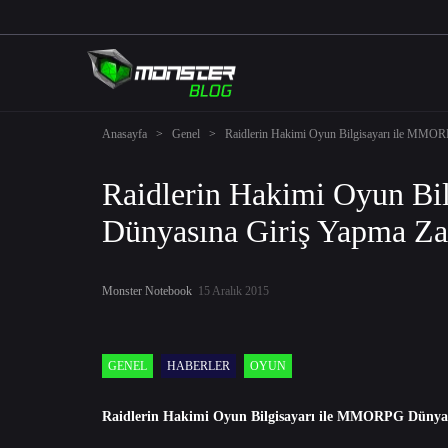
Anasayfa
>
Genel
>
Raidlerin Hakimi Oyun Bilgisayarı ile MMO
Raidlerin Hakimi Oyun B
Dünyasına Giriş Yapma Z
Monster Notebook
15 Aralık 2015
GENEL
HABERLER
OYUN
Raidlerin Hakimi Oyun Bilgisayarı ile MMORPG Dünya