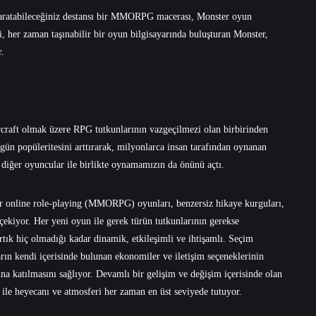
r yaratabileceğiniz destansı bir MMORPG macerası, Monster oyun
ni, her zaman taşınabilir bir oyun bilgisayarında buluşturan Monster,
.
rcraft olmak üzere RPG tutkunlarının vazgeçilmezi olan birbirinden
 gün popüleritesini arttırarak, milyonlarca insan tarafından oynanan
diğer oyuncular ile birlikte oynamamızın da önünü açtı.
er online role-playing (MMORPG) oyunları, benzersiz hikaye kurguları,
 çekiyor. Her yeni oyun ile gerek türün tutkunlarının gerekse
artık hiç olmadığı kadar dinamik, etkileşimli ve ihtişamlı. Seçim
arın kendi içerisinde bulunan ekonomiler ve iletişim seçeneklerinin
 katılmasını sağlıyor. Devamlı bir gelişim ve değişim içerisinde olan
r ile heyecanı ve atmosferi her zaman en üst seviyede tutuyor.