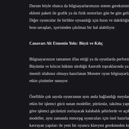
Durum böyle olunca da bilgisayarlarımızın sistem gereksiniml
eklenti paketi ile grafik ya da fizik motorları gün be gün ge
Diğer oyuncular ile birlikte oynandığı için hızın ve dakikli
boss savaşları, içerisinden çıkılmaz bir hal alabiliyor.
Canavarı Alt Etmenin Yolu: Büyü ve Kılıç
Bilgisayarınızın tamamen iflas ettiği ya da oyunlarda perfor
Büyünün ve kılıcın hüküm sürdüğü Azeroth topraklarında ya 
önemli silahınız olmaya hazırlanan Monster oyun bilgisayar
etkin çözümler sunuyor.
Özellikle çok sayıda oyuncunun aynı anda bağlandığı meydan
etkin bir işlemci gücü sunan modeller, pürüzsüz, takılma yap
göre işlemci gücünüzü zorlayacak kalabalık şehirlerde ve açı
modeller, aynı zamanda mmorpg oyuncuları için özel hazırlanm
kavrayan yapıları ile yeni bir oyuncu klavyesi gerekmeden k