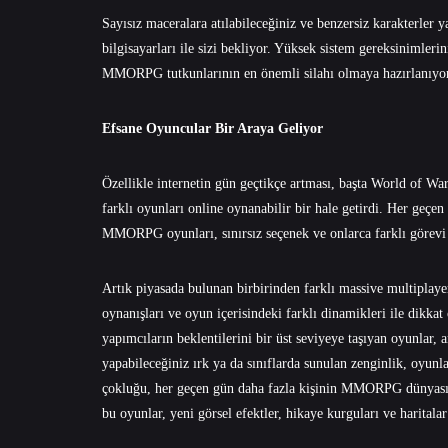
Sayısız maceralara atılabileceğiniz ve benzersiz karakterle
bilgisayarları ile sizi bekliyor. Yüksek sistem gereksinimleri
MMORPG tutkunlarının en önemli silahı olmaya hazırlanıyor
Efsane Oyuncular Bir Araya Geliyor
Özellikle internetin gün geçtikçe artması, başta World of Wa
farklı oyunları online oynanabilir bir hale getirdi. Her geçen
MMORPG oyunları, sınırsız seçenek ve onlarca farklı görevi 
Artık piyasada bulunan birbirinden farklı massive multiplay
oynanışları ve oyun içerisindeki farklı dinamikleri ile dikkat
yapımcıların beklentilerini bir üst seviyeye taşıyan oyunlar, 
yapabileceğiniz ırk ya da sınıflarda sunulan zenginlik, oyunl
çokluğu, her geçen gün daha fazla kişinin MMORPG dünyasına
bu oyunlar, yeni görsel efektler, hikaye kurguları ve haritala