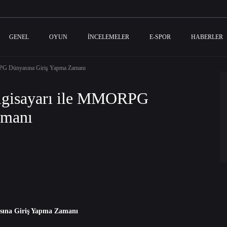
GENEL
OYUN
İNCELEMELER
E-SPOR
HABERLER
RPG Dünyasına Giriş Yapma Zamanı
ilgisayarı ile MMORPG
amanı
sına Giriş Yapma Zamanı