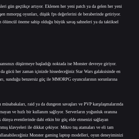
eri gün geçtikçe artıyor. Eklenen her yeni patch ya da gelen her yeni
lişen mmorpg oyunları, düşük fps değerlerini de beraberinde getiriyor.
ğin ölümcül öneme sahip olduğu büyük savaş sahneleri ya da taktiksel
mansınızı düşürmeye başladığı noktada ise Monster devreye giriyor.
da gücü her zaman içinizde hissedeceğiniz Star Wars galaksisinde en
ları, sunduğu benzersiz güç ile MMORPG oyuncularının sorunlarına
 müsabakaları, raid ya da dungeon savaşları ve PVP karşılaşmalarında
mayan ve hızlı bir kullanım sağlıyor. Serverların yoğunluk oranına
k dünya eventlerinde dahi etkin bir güç elde etmenizi sağlayan
ış klavyeleri ile dikkat çekiyor. Mikro tuş atamaları ve eli tam
ullanabileceğiniz Monster gaming laptop modelleri, oyun deneyiminizi