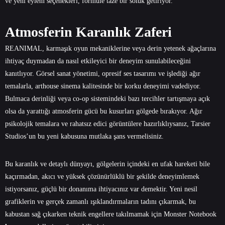
ve yeni eylem seçenekleri, formüle taze bir soluk getiriyor.
Atmosferin Karanlık Zaferi
REANIMAL, karmaşık oyun mekaniklerine veya derin yetenek ağaçlarına
ihtiyaç duymadan da nasıl etkileyici bir deneyim sunulabileceğini
kanıtlıyor. Görsel sanat yönetimi, opresif ses tasarımı ve işlediği ağır
temalarla, arthouse sinema kalitesinde bir korku deneyimi vadediyor.
Bulmaca derinliği veya co-op sistemindeki bazı tercihler tartışmaya açık
olsa da yarattığı atmosferin gücü bu kusurları gölgede bırakıyor. Ağır
psikolojik temalara ve rahatsız edici görüntülere hazırlıklıysanız, Tarsier
Studios’un bu yeni kabusuna mutlaka şans vermelisiniz.
Bu karanlık ve detaylı dünyayı, gölgelerin içindeki en ufak hareketi bile
kaçırmadan, akıcı ve yüksek çözünürlüklü bir şekilde deneyimlemek
istiyorsanız, güçlü bir donanıma ihtiyacınız var demektir. Yeni nesil
grafiklerin ve gerçek zamanlı ışıklandırmaların tadını çıkarmak, bu
kabustan sağ çıkarken teknik engellere takılmamak için
Monster Notebook