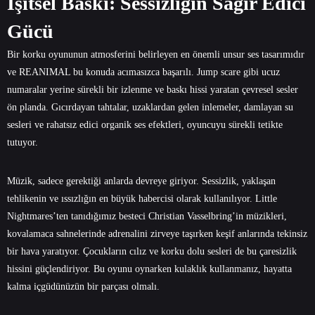
İşitsel Baskı: Sessizliğin Sağır Edici
Gücü
Bir korku oyununun atmosferini belirleyen en önemli unsur ses tasarımıdır
ve REANIMAL bu konuda acımasızca başarılı. Jump scare gibi ucuz
numaralar yerine sürekli bir izlenme ve baskı hissi yaratan çevresel sesler
ön planda. Gıcırdayan tahtalar, uzaklardan gelen inlemeler, damlayan su
sesleri ve rahatsız edici organik ses efektleri, oyuncuyu sürekli tetikte
tutuyor.
Müzik, sadece gerektiği anlarda devreye giriyor. Sessizlik, yaklaşan
tehlikenin ve ıssızlığın en büyük habercisi olarak kullanılıyor. Little
Nightmares’ten tanıdığımız besteci Christian Vasselbring’in müzikleri,
kovalamaca sahnelerinde adrenalini zirveye taşırken keşif anlarında tekinsiz
bir hava yaratıyor. Çocukların cılız ve korku dolu sesleri de bu çaresizlik
hissini güçlendiriyor. Bu oyunu oynarken kulaklık kullanmanız, hayatta
kalma içgüdünüzün bir parçası olmalı.