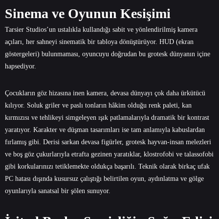
Sinema ve Oyunun Kesişimi
Tarsier Studios’un ustalıkla kullandığı sabit ve yönlendirilmiş kamera
açıları, her sahneyi sinematik bir tabloya dönüştürüyor. HUD (ekran
göstergeleri) bulunmaması, oyuncuyu doğrudan bu grotesk dünyanın içine
hapsediyor.
Çocukların göz hizasına inen kamera, devasa dünyayı çok daha ürkütücü
kılıyor. Soluk griler ve paslı tonların hâkim olduğu renk paleti, kan
kırmızısı ve tehlikeyi simgeleyen ışık patlamalarıyla dramatik bir kontrast
yaratıyor. Karakter ve düşman tasarımları ise tam anlamıyla kabuslardan
fırlamış gibi. Derisi sarkan devasa figürler, grotesk hayvan-insan melezleri
ve boş göz çukurlarıyla etrafta gezinen yaratıklar, klostrofobi ve talassofobi
gibi korkularınızı tetiklemekte oldukça başarılı. Teknik olarak birkaç ufak
PC hatası dışında kusursuz çalıştığı belirtilen oyun, aydınlatma ve gölge
oyunlarıyla sanatsal bir şölen sunuyor.