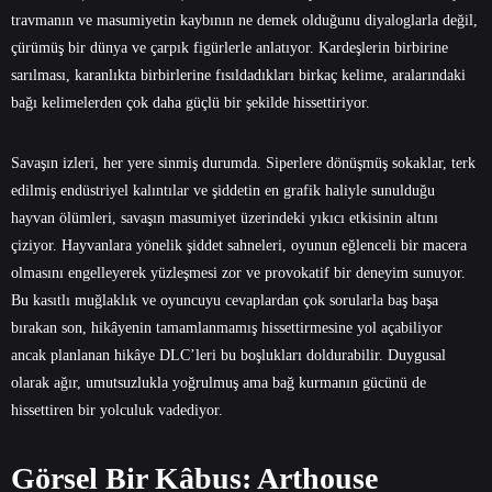
travmanın ve masumiyetin kaybının ne demek olduğunu diyaloglarla değil,
çürümüş bir dünya ve çarpık figürlerle anlatıyor. Kardeşlerin birbirine
sarılması, karanlıkta birbirlerine fısıldadıkları birkaç kelime, aralarındaki
bağı kelimelerden çok daha güçlü bir şekilde hissettiriyor.
Savaşın izleri, her yere sinmiş durumda. Siperlere dönüşmüş sokaklar, terk
edilmiş endüstriyel kalıntılar ve şiddetin en grafik haliyle sunulduğu
hayvan ölümleri, savaşın masumiyet üzerindeki yıkıcı etkisinin altını
çiziyor. Hayvanlara yönelik şiddet sahneleri, oyunun eğlenceli bir macera
olmasını engelleyerek yüzleşmesi zor ve provokatif bir deneyim sunuyor.
Bu kasıtlı muğlaklık ve oyuncuyu cevaplardan çok sorularla baş başa
bırakan son, hikâyenin tamamlanmamış hissettirmesine yol açabiliyor
ancak planlanan hikâye DLC’leri bu boşlukları doldurabilir. Duygusal
olarak ağır, umutsuzlukla yoğrulmuş ama bağ kurmanın gücünü de
hissettiren bir yolculuk vadediyor.
Görsel Bir Kâbus: Arthouse