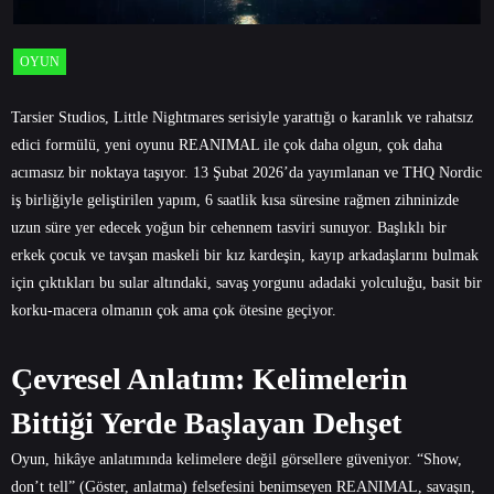
OYUN
Tarsier Studios, Little Nightmares serisiyle yarattığı o karanlık ve rahatsız
edici formülü, yeni oyunu REANIMAL ile çok daha olgun, çok daha
acımasız bir noktaya taşıyor. 13 Şubat 2026’da yayımlanan ve THQ Nordic
iş birliğiyle geliştirilen yapım, 6 saatlik kısa süresine rağmen zihninizde
uzun süre yer edecek yoğun bir cehennem tasviri sunuyor. Başlıklı bir
erkek çocuk ve tavşan maskeli bir kız kardeşin, kayıp arkadaşlarını bulmak
için çıktıkları bu sular altındaki, savaş yorgunu adadaki yolculuğu, basit bir
korku-macera olmanın çok ama çok ötesine geçiyor.
Çevresel Anlatım: Kelimelerin
Bittiği Yerde Başlayan Dehşet
Oyun, hikâye anlatımında kelimelere değil görsellere güveniyor. “Show,
don’t tell” (Göster, anlatma) felsefesini benimseyen REANIMAL, savaşın,