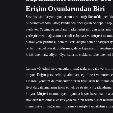
Erişim Oyunlarından Biri
Sıra dışı simülasyon oyunlarının cirit attığı Steam’de, pek 
Supermarket Simulator; kendinden önce çıkan Shoppe Keep, S
ayrılıyor. Yapım, oyunculara marketlerini sıfırdan tasarlama 
yerleştirirken mağazanın verimli çalışması ve müşteri memnun
olarak yerleştirilmesi, hem müşteri akışını hem de satışları i
rafları manuel olarak doldurmak, depo kapasitesini yönetme
kritik önem arz ediyor. Oyuncuların, stokların tükenmemesi i
Çalışan yönetimi ise oyuncuların mağazalarını daha verimli hâ
oluyor. Doğru personelin işe alınması, eğitilmesi ve motive
Finansal yönetim de oyuncuların ürün fiyatlarını belirlemeler
fiyat dalgalanmalarını takip etmek ve stratejik fiyatlandı
kılıyor. Müşteri memnuniyeti, oyunda başarı kazanmanın ana
stokların tam olması ve kasiyerlerin hızlı hizmeti gibi husu
memnuniyeti, mağazanın itibarını ve müşteri sadakatini artırı