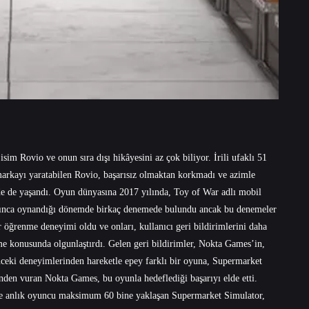
m Rovio ve onun sıra dışı hikâyesini az çok biliyor. İrili ufaklı 51
markayı yaratabilen Rovio, başarısız olmaktan korkmadı ve azimle
e de yaşandı. Oyun dünyasına 2017 yılında, Toy of War adlı mobil
gınca oynandığı dönemde birkaç denemede bulundu ancak bu denemeler
ir öğrenme deneyimi oldu ve onları, kullanıcı geri bildirimlerini daha
me konusunda olgunlaştırdı. Gelen geri bildirimler, Nokta Games’in,
ceki deneyimlerinden hareketle epey farklı bir oyuna, Supermarket
nden vuran Nokta Games, bu oyunla hedeflediği başarıyı elde etti.
 ve anlık oyuncu maksimum 60 bine yaklaşan Supermarket Simulator,