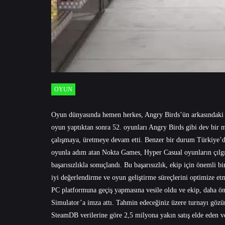
OYUN
Oyun dünyasında hemen herkes, Angry Birds’ün arkasındaki isi
oyun yaptıktan sonra 52. oyunları Angry Birds gibi dev bir 
çalışmaya, üretmeye devam etti. Benzer bir durum Türkiye’d
oyunla adım atan Nokta Games, Hyper Casual oyunların çıl
başarısızlıkla sonuçlandı. Bu başarısızlık, ekip için önemli b
iyi değerlendirme ve oyun geliştirme süreçlerini optimize et
PC platformuna geçiş yapmasına vesile oldu ve ekip, daha ön
Simulator’a imza attı. Tahmin edeceğiniz üzere turnayı gözü
SteamDB verilerine göre 2,5 milyona yakın satış elde eden