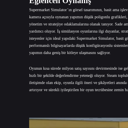
Eğlenceli Oynanış
Supermarket Simulator’ın görsel tasarımının, basit ama işlev
kamera açısıyla oynanan yapımın düşük poligonlu grafikleri, 
yönetim ve stratejiye odaklamalarına olanak tanıyor. Sade ama
yardımcı oluyor. İş simülasyon oyunlarına ilgi duyanlar, strat
isteyenler için ideal yapıdaki Supermarket Simulator, basit 
performanslı bilgisayarlarda düşük konfigürasyonlu sistemlerd
yapımın daha geniş bir kitleye ulaşmasını sağlıyor.
Oyunun kısa sürede milyon satış sayısını devirmesinde ise geli
hızlı bir şekilde değerlendirme yeteneği oluyor. Steam toplul
iletişimde olan ekip, oyunla ilgili öneri ve şikâyetleri anınd
artırıyor ve sürekli iyileştirilen bir oyun tecrübesine zemin ha