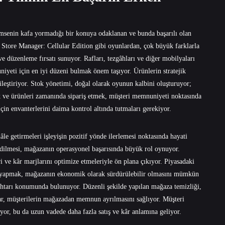
kimsenin kafa yormadığı bir konuya odaklanan ve bunda başarılı olan
tore Manager: Cellular Edition gibi oyunlardan, çok büyük farklarla
ve düzenleme fırsatı sunuyor. Rafları, tezgâhları ve diğer mobilyaları
iyeti için en iyi düzeni bulmak önem taşıyor. Ürünlerin stratejik
yileştiriyor. Stok yönetimi, doğal olarak oyunun kalbini oluşturuyor;
k ve ürünleri zamanında sipariş etmek, müşteri memnuniyeti noktasında
çin envanterlerini daima kontrol altında tutmaları gerekiyor.
le getirmeleri işleyişin pozitif yönde ilerlemesi noktasında hayati
 edilmesi, mağazanın operasyonel başarısında büyük rol oynuyor.
i ve kâr marjlarını optimize etmeleriyle ön plana çıkıyor. Piyasadaki
rma yapmak, mağazanın ekonomik olarak sürdürülebilir olmasını mümkün
htarı konumunda bulunuyor. Düzenli şekilde yapılan mağaza temizliği,
slar, müşterilerin mağazadan memnun ayrılmasını sağlıyor. Müşteri
yor, bu da uzun vadede daha fazla satış ve kâr anlamına geliyor.