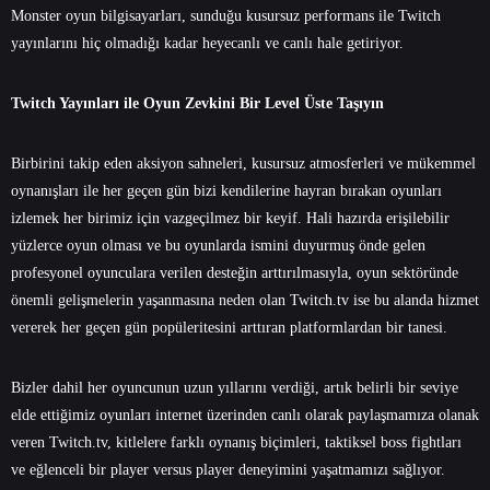
Monster oyun bilgisayarları, sunduğu kusursuz performans ile Twitch
yayınlarını hiç olmadığı kadar heyecanlı ve canlı hale getiriyor.
Twitch Yayınları ile Oyun Zevkini Bir Level Üste Taşıyın
Birbirini takip eden aksiyon sahneleri, kusursuz atmosferleri ve mükemmel
oynanışları ile her geçen gün bizi kendilerine hayran bırakan oyunları
izlemek her birimiz için vazgeçilmez bir keyif. Hali hazırda erişilebilir
yüzlerce oyun olması ve bu oyunlarda ismini duyurmuş önde gelen
profesyonel oyunculara verilen desteğin arttırılmasıyla, oyun sektöründe
önemli gelişmelerin yaşanmasına neden olan Twitch.tv ise bu alanda hizmet
vererek her geçen gün popüleritesini arttıran platformlardan bir tanesi.
Bizler dahil her oyuncunun uzun yıllarını verdiği, artık belirli bir seviye
elde ettiğimiz oyunları internet üzerinden canlı olarak paylaşmamıza olanak
veren Twitch.tv, kitlelere farklı oynanış biçimleri, taktiksel boss fightları
ve eğlenceli bir player versus player deneyimini yaşatmamızı sağlıyor.