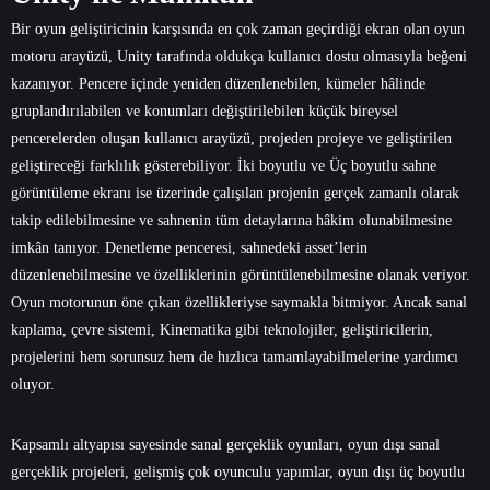
Bir oyun geliştiricinin karşısında en çok zaman geçirdiği ekran olan oyun
motoru arayüzü, Unity tarafında oldukça kullanıcı dostu olmasıyla beğeni
kazanıyor. Pencere içinde yeniden düzenlenebilen, kümeler hâlinde
gruplandırılabilen ve konumları değiştirilebilen küçük bireysel
pencerelerden oluşan kullanıcı arayüzü, projeden projeye ve geliştirilen
geliştireceği farklılık gösterebiliyor. İki boyutlu ve Üç boyutlu sahne
görüntüleme ekranı ise üzerinde çalışılan projenin gerçek zamanlı olarak
takip edilebilmesine ve sahnenin tüm detaylarına hâkim olunabilmesine
imkân tanıyor. Denetleme penceresi, sahnedeki asset’lerin
düzenlenebilmesine ve özelliklerinin görüntülenebilmesine olanak veriyor.
Oyun motorunun öne çıkan özellikleriyse saymakla bitmiyor. Ancak sanal
kaplama, çevre sistemi, Kinematika gibi teknolojiler, geliştiricilerin,
projelerini hem sorunsuz hem de hızlıca tamamlayabilmelerine yardımcı
oluyor.
Kapsamlı altyapısı sayesinde sanal gerçeklik oyunları, oyun dışı sanal
gerçeklik projeleri, gelişmiş çok oyunculu yapımlar, oyun dışı üç boyutlu