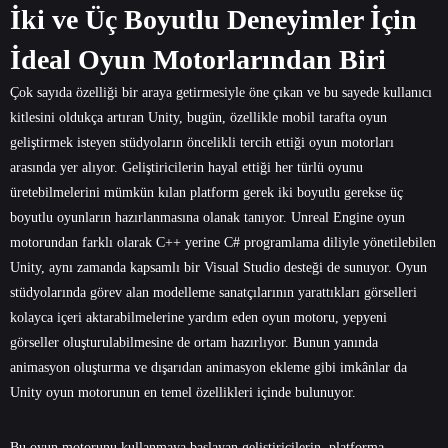
İki ve Üç Boyutlu Deneyimler İçin
İdeal Oyun Motorlarından Biri
Çok sayıda özelliği bir araya getirmesiyle öne çıkan ve bu sayede kullanıcı
kitlesini oldukça artıran Unity, bugün, özellikle mobil tarafta oyun
geliştirmek isteyen stüdyoların öncelikli tercih ettiği oyun motorları
arasında yer alıyor. Geliştiricilerin hayal ettiği her türlü oyunu
üretebilmelerini mümkün kılan platform gerek iki boyutlu gerekse üç
boyutlu oyunların hazırlanmasına olanak tanıyor. Unreal Engine oyun
motorundan farklı olarak C++ yerine C# programlama diliyle yönetilebilen
Unity, aynı zamanda kapsamlı bir Visual Studio desteği de sunuyor. Oyun
stüdyolarında görev alan modelleme sanatçılarının yarattıkları görselleri
kolayca içeri aktarabilmelerine yardım eden oyun motoru, yepyeni
görseller oluşturulabilmesine de ortam hazırlıyor. Bunun yanında
animasyon oluşturma ve dışarıdan animasyon ekleme gibi imkânlar da
Unity oyun motorunun en temel özellikleri içinde bulunuyor.
Bu oyun motorunu kullanmaya başlayan geliştiricilerin, platforma