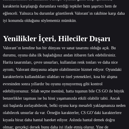
karakterin karşılaştığı durumlara verdiği tepkiler hem şaşırtıcı hem de
eğlenceli. Yalnızca bu durumlar gözetilerek Valorant’ın rakibine karşı daha
iyi konumda olduğunu söylememiz mümkün.
Yenilikler İçeri, Hileciler Dışarı
Valorant’ın kendine has bir dünyası ve sanat tasarımı olduğu açık. Bu
durumu, oyuna daha ilk başladığınız andan itibaren fark edebilirsiniz.
Harita tasarımları, çevre unsurları, kullanılan renk tonları ve daha nice
ayrıntı, Valorant dünyasına adapte olabilmenize hizmet ediyor. Oyundaki
karakterlerin kullandıkları silahları ve özel yetenekleri, kısa bir alışma
evresinden sonra yıllardır bu oyunu oynuyormuş gibi kontrol
edebiliyorsunuz. Silah seçme menüsü, hatta tuşunun bile CS:GO ile büyük
benzerlikler taşıması ise bu hissi yaşamanızda etkili olabilir tabii. Ancak
sizi başlarda zorlayabilecek, belki oyuna karşı mesafeli yaklaşmanıza neden
olabilecek unsurlar da var. Örneğin karakterler, CS:GO’daki karakterlere
kıyasla biraz daha hantal hareket ediyor. Aslında hantal demek doğru
olmaz; gerçekçi dersek bunu daha iyi ifade etmiş oluruz. Yine de