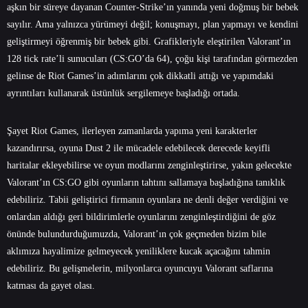
aşkın bir süreye dayanan Counter-Strike’ın yanında yeni doğmuş bir bebek
sayılır. Ama yalnızca yürümeyi değil; konuşmayı, plan yapmayı ve kendini
geliştirmeyi öğrenmiş bir bebek gibi. Grafikleriyle eleştirilen Valorant’ın
128 tick rate’li sunucuları (CS:GO’da 64), çoğu kişi tarafından görmezden
gelinse de Riot Games’in adımlarını çok dikkatli attığı ve yapımdaki
ayrıntıları kullanarak üstünlük sergilemeye başladığı ortada.
Şayet Riot Games, ilerleyen zamanlarda yapıma yeni karakterler
kazandırırsa, oyuna Dust 2 ile mücadele edebilecek derecede keyifli
haritalar ekleyebilirse ve oyun modlarını zenginleştirirse, yakın gelecekte
Valorant’ın CS:GO gibi oyunların tahtını sallamaya başladığına tanıklık
edebiliriz. Tabii geliştirici firmanın oyunlara ne denli değer verdiğini ve
onlardan aldığı geri bildirimlerle oyunlarını zenginleştirdiğini de göz
önünde bulundurduğumuzda, Valorant’ın çok geçmeden bizim bile
aklımıza hayalimize gelmeyecek yeniliklere kucak açacağını tahmin
edebiliriz. Bu gelişmelerin, milyonlarca oyuncuyu Valorant saflarına
katması da gayet olası.