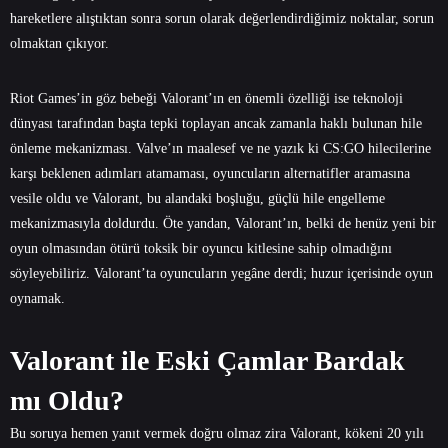
hareketlere alıştıktan sonra sorun olarak değerlendirdiğimiz noktalar, sorun
olmaktan çıkıyor.
Riot Games’in göz bebeği Valorant’ın en önemli özelliği ise teknoloji
dünyası tarafından başta tepki toplayan ancak zamanla haklı bulunan hile
önleme mekanizması. Valve’ın maalesef ve ne yazık ki CS:GO hilecilerine
karşı beklenen adımları atamaması, oyuncuların alternatifler aramasına
vesile oldu ve Valorant, bu alandaki boşluğu, güçlü hile engelleme
mekanizmasıyla doldurdu. Öte yandan, Valorant’ın, belki de henüz yeni bir
oyun olmasından ötürü toksik bir oyuncu kitlesine sahip olmadığını
söyleyebiliriz. Valorant’ta oyuncuların yegâne derdi; huzur içerisinde oyun
oynamak.
Valorant ile Eski Çamlar Bardak
mı Oldu?
Bu soruya hemen yanıt vermek doğru olmaz zira Valorant, kökeni 20 yılı