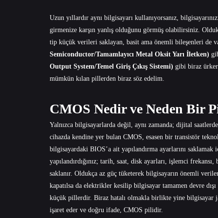
Uzun yıllardır aynı bilgisayarı kullanıyorsanız, bilgisayarınızı
girmenize karşın yanlış olduğunu görmüş olabilirsiniz. Olduk
tip küçük verileri saklayan, basit ama önemli bileşenleri de v
Semiconductor/Tamamlayıcı Metal Oksit Yarı İletken)
gib
Output System/Temel Giriş Çıkış Sistemi)
gibi biraz ürke
mümkün kılan pillerden biraz söz edelim.
CMOS Nedir ve Neden Bir Pi
Yalnızca bilgisayarlarda değil, aynı zamanda; dijital saatlerde
cihazda kendine yer bulan CMOS, esasen bir transistör teknolo
bilgisayardaki BIOS’a ait yapılandırma ayarlarını saklamak 
yapılandırdığınız; tarih, saat, disk ayarları, işlemci frekans
saklanır. Oldukça az güç tüketerek bilgisayarın önemli veril
kapatılsa da elektrikler kesilip bilgisayar tamamen devre dı
küçük pillerdir. Biraz hatalı olmakla birlikte yine bilgisaya
işaret eder ve doğru ifade, CMOS pilidir.