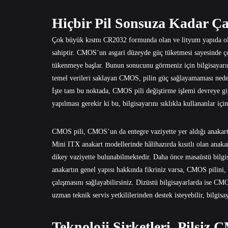
Hiçbir Pil Sonsuza Kadar Ça
Çok büyük kısmı CR2032 formunda olan ve lityum yapıda olan
sahiptir. CMOS’un asgari düzeyde güç tüketmesi sayesinde çok
tükenmeye başlar. Bunun sonucunu görmeniz için bilgisayarınız
temel verileri saklayan CMOS, pilin güç sağlayamaması nedeniy
İşte tam bu noktada, CMOS pili değiştirme işlemi devreye girm
yapılması gerekir ki bu, bilgisayarını sıklıkla kullananlar içi
CMOS pili, CMOS’un da entegre vaziyette yer aldığı anakartt
Mini ITX anakart modellerinde hâlihazırda kısıtlı olan anaka
dikey vaziyette bulunabilmektedir. Daha önce masaüstü bilgisa
anakartın genel yapısı hakkında fikriniz varsa, CMOS pilini, k
çalışmasını sağlayabilirsiniz. Dizüstü bilgisayarlarda ise CM
uzman teknik servis yetkililerinden destek isteyebilir, bilgis
Teknoloji Şirketleri, Pilsi