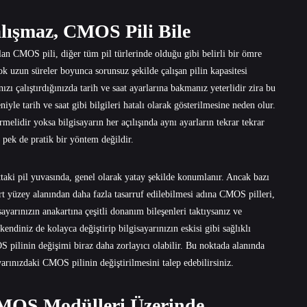
lışmaz, CMOS Pili Bile
 CMOS pili, diğer tüm pil türlerinde olduğu gibi belirli bir ömre
 uzun süreler boyunca sorunsuz şekilde çalışan pilin kapasitesi
ı çalıştırdığınızda tarih ve saat ayarlarına bakmanız yeterlidir zira bu
le tarih ve saat gibi bilgileri hatalı olarak gösterilmesine neden olur.
elidir yoksa bilgisayarın her açılışında aynı ayarların tekrar tekrar
n pek de pratik bir yöntem değildir.
aki pil yuvasında, genel olarak yatay şekilde konumlanır. Ancak bazı
rt yüzey alanından daha fazla tasarruf edilebilmesi adına CMOS pilleri,
yarınızın anakartına çeşitli donanım bileşenleri taktıysanız ve
endiniz de kolayca değiştirip bilgisayarınızın eskisi gibi sağlıklı
OS pilinin değişimi biraz daha zorlayıcı olabilir. Bu noktada alanında
ayarınızdaki CMOS pilinin değiştirilmesini talep edebilirsiniz.
z CMOS Modülleri Üzerinde