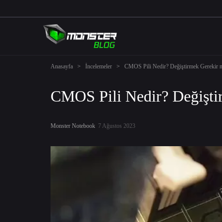
Anasayfa
>
İncelemeler
>
CMOS Pili Nedir? Değiştirmek Gerekir 
CMOS Pili Nedir? Değişti
Monster Notebook
7 Ağustos 2023