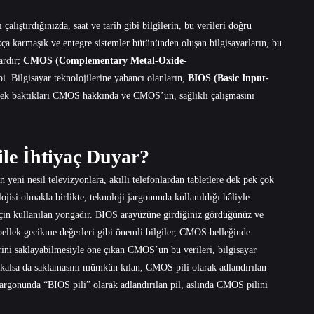
 çalıştırdığınızda, saat ve tarih gibi bilgilerin, bu verileri doğru
ça karmaşık ve entegre sistemler bütününden oluşan bilgisayarların, bu
ardır;
CMOS (Complementary Metal-Oxide-
i. Bilgisayar teknolojilerine yabancı olanların,
BIOS (Basic Input-
rek baktıkları CMOS hakkında ve CMOS’un, sağlıklı çalışmasını
le İhtiyaç Duyar?
n yeni nesil televizyonlara, akıllı telefonlardan tabletlere dek pek çok
jisi olmakla birlikte, teknoloji jargonunda kullanıldığı hâliyle
için kullanılan yongadır. BIOS arayüzüne girdiğiniz gördüğünüz ve
ı, bellek gecikme değerleri gibi önemli bilgiler, CMOS belleğinde
erini saklayabilmesiyle öne çıkan CMOS’un bu verileri, bilgisayar
şı kalsa da saklamasını mümkün kılan, CMOS pili olarak adlandırılan
r jargonunda “BIOS pili” olarak adlandırılan pil, aslında CMOS pilini