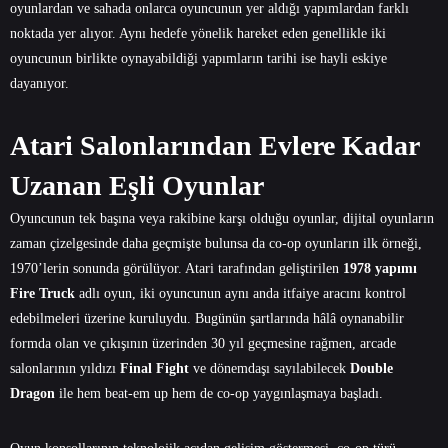
oyunlardan ve sahada onlarca oyuncunun yer aldığı yapımlardan farklı
noktada yer alıyor. Aynı hedefe yönelik hareket eden genellikle iki
oyuncunun birlikte oynayabildiği yapımların tarihi ise hayli eskiye
dayanıyor.
Atari Salonlarından Evlere Kadar
Uzanan Eşli Oyunlar
Oyuncunun tek başına veya rakibine karşı olduğu oyunlar, dijital oyunların
zaman çizelgesinde daha geçmişte bulunsa da co-op oyunların ilk örneği,
1970’lerin sonunda görülüyor. Atari tarafından geliştirilen
1978 yapımı
Fire Truck
adlı oyun, iki oyuncunun aynı anda itfaiye aracını kontrol
edebilmeleri üzerine kuruluydu. Bugünün şartlarında hâlâ oynanabilir
formda olan ve çıkışının üzerinden 30 yıl geçmesine rağmen, arcade
salonlarının yıldızı
Final Fight
ve dönemdaşı sayılabilecek
Double
Dragon
ile hem beat-em up hem de
co-op
yaygınlaşmaya başladı.