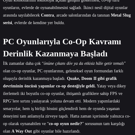
Oyun konsollarının teknolojik açıdan gelişim göstermesi,
co-op
türü
oyunların, evlerde de oynanabilmesini sağladı. İkinci nesil dijital oyunlar
arasında sayılabilecek
Contra
, arcade salonlarından da tanınan
Metal Slug
serisi
, evlerde de kendine yer buldu.
PC Oyunlarıyla Co-Op Kavramı
Derinlik Kazanmaya Başladı
İlk zamanlar daha çok “
önüne çıkanı döv ya da etkisiz hâle getir temalı
”
olan
co-op oyunlar, PC oyunlarının, geleneksel oyun formundan farklı
oluşuyla derinlik kazanmaya başladı.
Quake, Doom II gibi grafik
devriminin öncüsü yapımlar co-op desteğiyle geldi.
Yatay veya dikey
ilerlemeli iki boyutlu co-op oyunlar, ihtişamlı grafiklere sahip FPS ve
RPG’lere sırtını yaslayarak yoluna devam etti. Modern yapımlardaki
senaryolar, hem iş birliği hissini güçlendirdi hem de oyunda yaşanan
deneyimi tam anlamıyla zirveye taşıdı. Hatta zaman içerisinde yalnızca co-
op olarak oynanabilen ve “
co-op oyun nedir?
” sorusunun tam karşılığı
olan
A Way Out
gibi oyunlar bile hazırlandı.