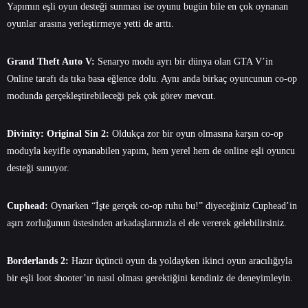
Yapımın eşli oyun desteği sunması ise oyunu bugün bile en çok oynanan
oyunlar arasına yerleştirmeye yetti de arttı.
Grand Theft Auto V:
Senaryo modu ayrı bir dünya olan GTA V’in
Online tarafı da tıka basa eğlence dolu. Aynı anda birkaç oyuncunun co-op
modunda gerçekleştirebileceği pek çok görev mevcut.
Divinity: Original Sin 2:
Oldukça zor bir oyun olmasına karşın co-op
moduyla keyifle oynanabilen yapım, hem yerel hem de online eşli oyuncu
desteği sunuyor.
Cuphead:
Oynarken “İşte gerçek co-op ruhu bu!” diyeceğiniz Cuphead’in
aşırı zorluğunun üstesinden arkadaşlarınızla el ele vererek gelebilirsiniz.
Borderlands 2:
Hazır üçüncü oyun da yoldayken ikinci oyun aracılığıyla
bir eşli loot shooter’ın nasıl olması gerektiğini kendiniz de deneyimleyin.