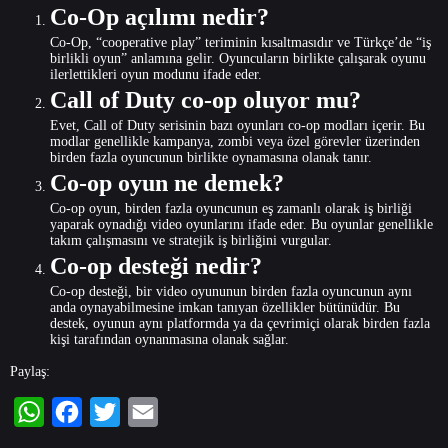
Co-Op açılımı nedir?
Co-Op, “cooperative play” teriminin kısaltmasıdır ve Türkçe’de “iş
birlikli oyun” anlamına gelir. Oyuncuların birlikte çalışarak oyunu
ilerlettikleri oyun modunu ifade eder.
Call of Duty co-op oluyor mu?
Evet, Call of Duty serisinin bazı oyunları co-op modları içerir. Bu
modlar genellikle kampanya, zombi veya özel görevler üzerinden
birden fazla oyuncunun birlikte oynamasına olanak tanır.
Co-op oyun ne demek?
Co-op oyun, birden fazla oyuncunun eş zamanlı olarak iş birliği
yaparak oynadığı video oyunlarını ifade eder. Bu oyunlar genellikle
takım çalışmasını ve stratejik iş birliğini vurgular.
Co-op desteği nedir?
Co-op desteği, bir video oyununun birden fazla oyuncunun aynı
anda oynayabilmesine imkan tanıyan özellikler bütünüdür. Bu
destek, oyunun aynı platformda ya da çevrimiçi olarak birden fazla
kişi tarafından oynanmasına olanak sağlar.
Paylaş:
WhatsApp
Facebook
Twitter
Email