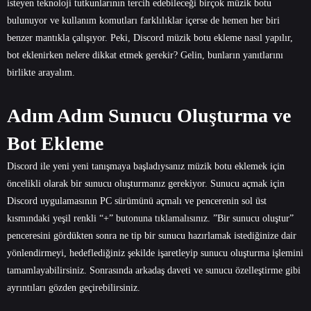
isteyen teknoloji tutkunlarının tercih edebileceği birçok müzik botu
bulunuyor ve kullanım komutları farklılıklar içerse de hemen her biri
benzer mantıkla çalışıyor. Peki, Discord müzik botu ekleme nasıl yapılır,
bot eklenirken nelere dikkat etmek gerekir? Gelin, bunların yanıtlarını
birlikte arayalım.
Adım Adım Sunucu Oluşturma ve
Bot Ekleme
Discord ile yeni yeni tanışmaya başladıysanız müzik botu eklemek için
öncelikli olarak bir sunucu oluşturmanız gerekiyor. Sunucu açmak için
Discord uygulamasının PC sürümünü açmalı ve pencerenin sol üst
kısmındaki yeşil renkli “+” butonuna tıklamalısınız. ”Bir sunucu oluştur”
penceresini gördükten sonra ne tip bir sunucu hazırlamak istediğinize dair
yönlendirmeyi, hedeflediğiniz şekilde işaretleyip sunucu oluşturma işlemini
tamamlayabilirsiniz. Sonrasında arkadaş daveti ve sunucu özelleştirme gibi
ayrıntıları gözden geçirebilirsiniz.