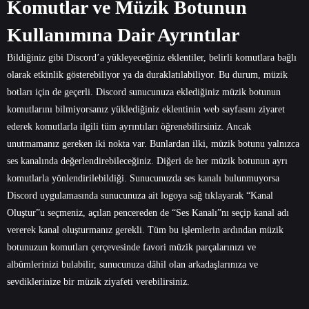
Komutlar ve Müzik Botunun
Kullanımına Dair Ayrıntılar
Bildiğiniz gibi Discord’a yükleyeceğiniz eklentiler, belirli komutlara bağlı
olarak etkinlik gösterebiliyor ya da duraklatılabiliyor. Bu durum, müzik
botları için de geçerli. Discord sunucunuza eklediğiniz müzik botunun
komutlarını bilmiyorsanız yüklediğiniz eklentinin web sayfasını ziyaret
ederek komutlarla ilgili tüm ayrıntıları öğrenebilirsiniz. Ancak
unutmamanız gereken iki nokta var. Bunlardan ilki, müzik botunu yalnızca
ses kanalında değerlendirebileceğiniz. Diğeri de her müzik botunun ayrı
komutlarla yönlendirilebildiği. Sunucunuzda ses kanalı bulunmuyorsa
Discord uygulamasında sunucunuza ait logoya sağ tıklayarak “Kanal
Oluştur”u seçmeniz, açılan pencereden de “Ses Kanalı”nı seçip kanal adı
vererek kanal oluşturmanız gerekli. Tüm bu işlemlerin ardından müzik
botunuzun komutları çerçevesinde favori müzik parçalarınızı ve
albümlerinizi bulabilir, sunucunuza dâhil olan arkadaşlarınıza ve
sevdiklerinize bir müzik ziyafeti verebilirsiniz.