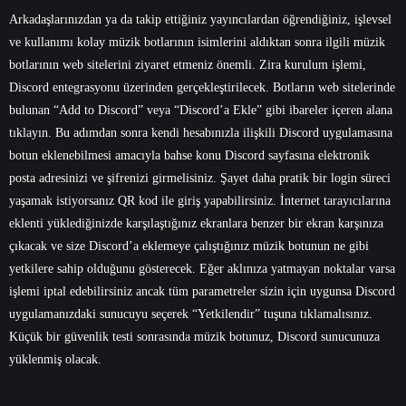
Arkadaşlarınızdan ya da takip ettiğiniz yayıncılardan öğrendiğiniz, işlevsel
ve kullanımı kolay müzik botlarının isimlerini aldıktan sonra ilgili müzik
botlarının web sitelerini ziyaret etmeniz önemli. Zira kurulum işlemi,
Discord entegrasyonu üzerinden gerçekleştirilecek. Botların web sitelerinde
bulunan “Add to Discord” veya “Discord’a Ekle” gibi ibareler içeren alana
tıklayın. Bu adımdan sonra kendi hesabınızla ilişkili Discord uygulamasına
botun eklenebilmesi amacıyla bahse konu Discord sayfasına elektronik
posta adresinizi ve şifrenizi girmelisiniz. Şayet daha pratik bir login süreci
yaşamak istiyorsanız QR kod ile giriş yapabilirsiniz. İnternet tarayıcılarına
eklenti yüklediğinizde karşılaştığınız ekranlara benzer bir ekran karşınıza
çıkacak ve size Discord’a eklemeye çalıştığınız müzik botunun ne gibi
yetkilere sahip olduğunu gösterecek. Eğer aklınıza yatmayan noktalar varsa
işlemi iptal edebilirsiniz ancak tüm parametreler sizin için uygunsa Discord
uygulamanızdaki sunucuyu seçerek “Yetkilendir” tuşuna tıklamalısınız.
Küçük bir güvenlik testi sonrasında müzik botunuz, Discord sunucunuza
yüklenmiş olacak.