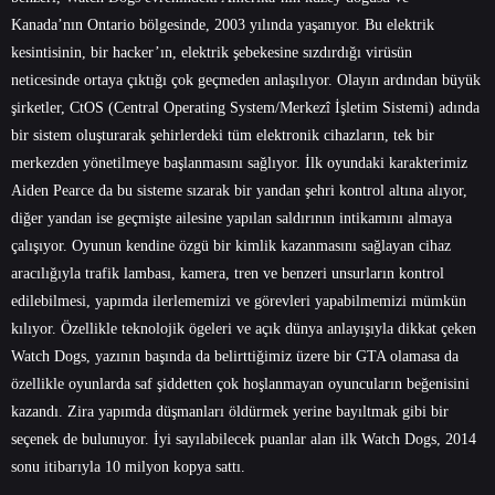
Kanada’nın Ontario bölgesinde, 2003 yılında yaşanıyor. Bu elektrik
kesintisinin, bir hacker’ın, elektrik şebekesine sızdırdığı virüsün
neticesinde ortaya çıktığı çok geçmeden anlaşılıyor. Olayın ardından büyük
şirketler, CtOS (Central Operating System/Merkezî İşletim Sistemi) adında
bir sistem oluşturarak şehirlerdeki tüm elektronik cihazların, tek bir
merkezden yönetilmeye başlanmasını sağlıyor. İlk oyundaki karakterimiz
Aiden Pearce da bu sisteme sızarak bir yandan şehri kontrol altına alıyor,
diğer yandan ise geçmişte ailesine yapılan saldırının intikamını almaya
çalışıyor. Oyunun kendine özgü bir kimlik kazanmasını sağlayan cihaz
aracılığıyla trafik lambası, kamera, tren ve benzeri unsurların kontrol
edilebilmesi, yapımda ilerlememizi ve görevleri yapabilmemizi mümkün
kılıyor. Özellikle teknolojik ögeleri ve açık dünya anlayışıyla dikkat çeken
Watch Dogs, yazının başında da belirttiğimiz üzere bir GTA olamasa da
özellikle oyunlarda saf şiddetten çok hoşlanmayan oyuncuların beğenisini
kazandı. Zira yapımda düşmanları öldürmek yerine bayıltmak gibi bir
seçenek de bulunuyor. İyi sayılabilecek puanlar alan ilk Watch Dogs, 2014
sonu itibarıyla 10 milyon kopya sattı.