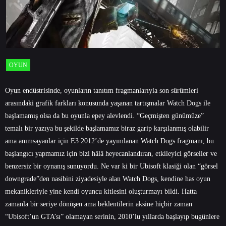
OYUN
Oyun endüstrisinde, oyunların tanıtım fragmanlarıyla son sürümleri
arasındaki grafik farkları konusunda yaşanan tartışmalar Watch Dogs ile
başlamamış olsa da bu oyunla epey alevlendi. “Geçmişten günümüze”
temalı bir yazıya bu şekilde başlamamız biraz garip karşılanmış olabilir
ama anımsayanlar için E3 2012’de yayımlanan Watch Dogs fragmanı, bu
başlangıcı yapmamız için bizi hâlâ heyecanlandıran, etkileyici görseller ve
benzersiz bir oynanış sunuyordu. Ne var ki bir Ubisoft klasiği olan “görsel
downgrade”den nasibini ziyadesiyle alan Watch Dogs, kendine has oyun
mekanikleriyle yine kendi oyuncu kitlesini oluşturmayı bildi. Hatta
zamanla bir seriye dönüşen ama beklentilerin aksine hiçbir zaman
“Ubisoft’un GTA’sı” olamayan serinin, 2010’lu yıllarda başlayıp bugünlere