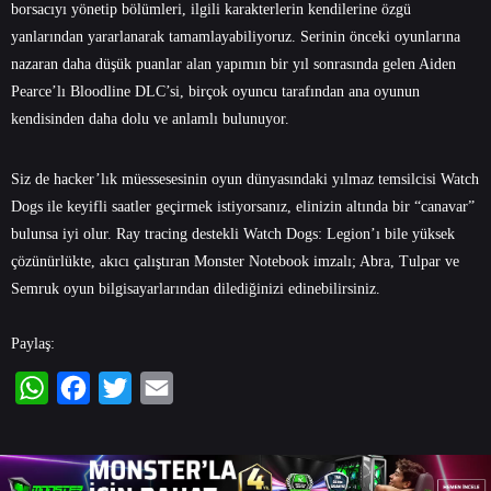
borsacıyı yönetip bölümleri, ilgili karakterlerin kendilerine özgü
yanlarından yararlanarak tamamlayabiliyoruz. Serinin önceki oyunlarına
nazaran daha düşük puanlar alan yapımın bir yıl sonrasında gelen Aiden
Pearce’lı Bloodline DLC’si, birçok oyuncu tarafından ana oyunun
kendisinden daha dolu ve anlamlı bulunuyor.
Siz de hacker’lık müessesesinin oyun dünyasındaki yılmaz temsilcisi Watch
Dogs ile keyifli saatler geçirmek istiyorsanız, elinizin altında bir “canavar”
bulunsa iyi olur. Ray tracing destekli Watch Dogs: Legion’ı bile yüksek
çözünürlükte, akıcı çalıştıran Monster Notebook imzalı; Abra, Tulpar ve
Semruk
oyun bilgisayarlarından
dilediğinizi edinebilirsiniz.
Paylaş:
WhatsApp
Facebook
Twitter
Email