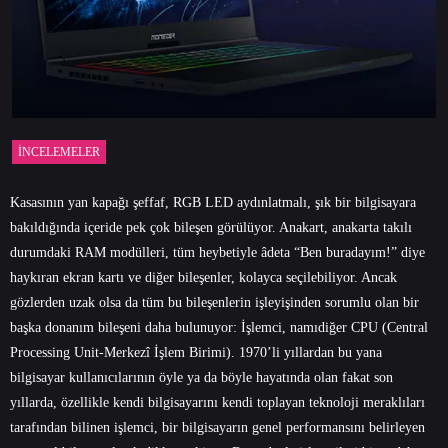
İNCELEMELER
Kasasının yan kapağı şeffaf, RGB LED aydınlatmalı, şık bir bilgisayara
bakıldığında içeride pek çok bileşen görülüyor. Anakart, anakarta takılı
durumdaki RAM modülleri, tüm heybetiyle âdeta “Ben buradayım!” diye
haykıran ekran kartı ve diğer bileşenler, kolayca seçilebiliyor. Ancak
gözlerden uzak olsa da tüm bu bileşenlerin işleyişinden sorumlu olan bir
başka donanım bileşeni daha bulunuyor: İşlemci, namıdiğer CPU (Central
Processing Unit-Merkezî İşlem Birimi). 1970’li yıllardan bu yana
bilgisayar kullanıcılarının öyle ya da böyle hayatında olan fakat son
yıllarda, özellikle kendi bilgisayarını kendi toplayan teknoloji meraklıları
tarafından bilinen işlemci, bir bilgisayarın genel performansını belirleyen