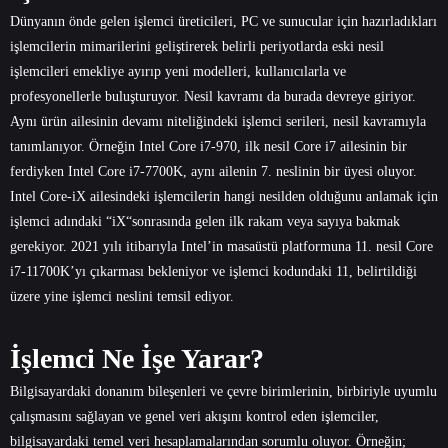
Dünyanın önde gelen işlemci üreticileri, PC ve sunucular için hazırladıkları
işlemcilerin mimarilerini geliştirerek belirli periyotlarda eski nesil
işlemcileri emekliye ayırıp yeni modelleri, kullanıcılarla ve
profesyonellerle buluşturuyor. Nesil kavramı da burada devreye giriyor.
Aynı ürün ailesinin devamı niteliğindeki işlemci serileri, nesil kavramıyla
tanımlanıyor. Örneğin Intel Core i7-970, ilk nesil Core i7 ailesinin bir
ferdiyken Intel Core i7-7700K, aynı ailenin 7. neslinin bir üyesi oluyor.
Intel Core-iX ailesindeki işlemcilerin hangi nesilden olduğunu anlamak için
işlemci adındaki “iX“sonrasında gelen ilk rakam veya sayıya bakmak
gerekiyor. 2021 yılı itibarıyla Intel’in masaüstü platformuna 11. nesil Core
i7-11700K’yı çıkarması bekleniyor ve işlemci kodundaki 11, belirtildiği
üzere yine işlemci neslini temsil ediyor.
İşlemci Ne İşe Yarar?
Bilgisayardaki donanım bileşenleri ve çevre birimlerinin, birbiriyle uyumlu
çalışmasını sağlayan ve genel veri akışını kontrol eden işlemciler,
bilgisayardaki temel veri hesaplamalarından sorumlu oluyor. Örneğin;