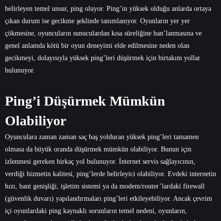
belirleyen temel unsur, ping oluyor. Ping’in yüksek olduğu anlarda ortaya
çıkan durum ise gecikme şeklinde tanımlanıyor. Oyunların yer yer
çökmesine, oyuncuların sunuculardan kısa süreliğine ban’lanmasına ve
genel anlamda kötü bir oyun deneyimi elde edilmesine neden olan
gecikmeyi, dolayısıyla yüksek ping’leri düşürmek için birtakım yollar
bulunuyor.
Ping’i Düşürmek Mümkün
Olabiliyor
Oyunculara zaman zaman saç baş yolduran yüksek ping’leri tamamen
olmasa da büyük oranda düşürmek mümkün olabiliyor. Bunun için
izlenmesi gereken birkaç yol bulunuyor. İnternet servis sağlayıcının,
verdiği hizmetin kalitesi, ping’lerde belirleyici olabiliyor. Evdeki internetin
hızı, bant genişliği, işletim sistemi ya da modem/router’lardaki firewall
(güvenlik duvarı) yapılandırmaları ping’leri etkileyebiliyor. Ancak çevrim
içi oyunlardaki ping kaynaklı sorunların temel nedeni, oyunların,