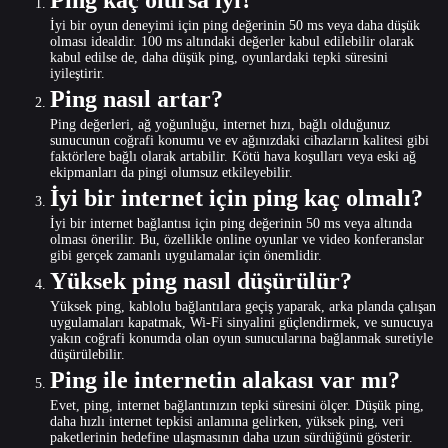
Ping kaç olursa iyi?
İyi bir oyun deneyimi için ping değerinin 50 ms veya daha düşük
olması idealdir. 100 ms altındaki değerler kabul edilebilir olarak
kabul edilse de, daha düşük ping, oyunlardaki tepki süresini
iyileştirir.
Ping nasıl artar?
Ping değerleri, ağ yoğunluğu, internet hızı, bağlı olduğunuz
sunucunun coğrafi konumu ve ev ağınızdaki cihazların kalitesi gibi
faktörlere bağlı olarak artabilir. Kötü hava koşulları veya eski ağ
ekipmanları da pingi olumsuz etkileyebilir.
İyi bir internet için ping kaç olmalı?
İyi bir internet bağlantısı için ping değerinin 50 ms veya altında
olması önerilir. Bu, özellikle online oyunlar ve video konferanslar
gibi gerçek zamanlı uygulamalar için önemlidir.
Yüksek ping nasıl düşürülür?
Yüksek ping, kablolu bağlantılara geçiş yaparak, arka planda çalışan
uygulamaları kapatmak, Wi-Fi sinyalini güçlendirmek, ve sunucuya
yakın coğrafi konumda olan oyun sunucularına bağlanmak suretiyle
düşürülebilir.
Ping ile internetin alakası var mı?
Evet, ping, internet bağlantınızın tepki süresini ölçer. Düşük ping,
daha hızlı internet tepkisi anlamına gelirken, yüksek ping, veri
paketlerinin hedefine ulaşmasının daha uzun sürdüğünü gösterir.