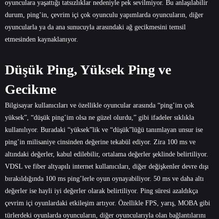
oyunculara yaşattığı tatsızlıklar nedeniyle pek sevilmiyor. Bu anlaşılabilir
durum, ping’in, çevrim içi çok oyunculu yapımlarda oyuncuların, diğer
oyuncularla ya da ana sunucuyla arasındaki ağ gecikmesini temsil
etmesinden kaynaklanıyor.
Düşük Ping, Yüksek Ping ve
Gecikme
Bilgisayar kullanıcıları ve özellikle oyuncular arasında “ping’im çok
yüksek”, “düşük ping’im olsa ne güzel olurdu,” gibi ifadeler sıklıkla
kullanılıyor. Buradaki “yüksek”lik ve “düşük”lüğü tanımlayan unsur ise
ping’in milisaniye cinsinden değerine tekabül ediyor. Zira 100 ms ve
altındaki değerler, kabul edilebilir, ortalama değerler şeklinde belirtiliyor.
VDSL ve fiber altyapılı internet kullanıcıları, diğer değişkenler devre dışı
bırakıldığında 100 ms ping’lerle oyun oynayabiliyor. 50 ms ve daha altı
değerler ise hayli iyi değerler olarak belirtiliyor. Ping süresi azaldıkça
çevrim içi oyunlardaki etkileşim artıyor. Özellikle FPS, yarış, MOBA gibi
türlerdeki oyunlarda oyuncuların, diğer oyuncularıyla olan bağlantılarını