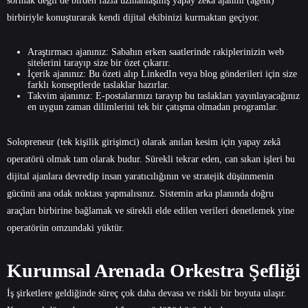
sormak değil de birden fazla uzmanlaşmış yapay zekâ ajanını (agent)
birbiriyle konuşturarak kendi dijital ekibinizi kurmaktan geçiyor.
Araştırmacı ajanınız: Sabahın erken saatlerinde rakiplerinizin web
sitelerini tarayıp size bir özet çıkarır.
İçerik ajanınız: Bu özeti alıp LinkedIn veya blog gönderileri için size
farklı konseptlerde taslaklar hazırlar.
Takvim ajanınız: E-postalarınızı tarayıp bu taslakları yayınlayacağınız
en uygun zaman dilimlerini tek bir çatışma olmadan programlar.
Solopreneur (tek kişilik girişimci) olarak anılan kesim için yapay zekâ
operatörü olmak tam olarak budur. Sürekli tekrar eden, can sıkan işleri bu
dijital ajanlara devredip insan yaratıcılığının ve stratejik düşünmenin
gücünü ana odak noktası yapmalısınız. Sistemin arka planında doğru
araçları birbirine bağlamak ve sürekli elde edilen verileri denetlemek yine
operatörün omzundaki yüktür.
Kurumsal Arenada Orkestra Şefliği
İş şirketlere geldiğinde süreç çok daha devasa ve riskli bir boyuta ulaşır.