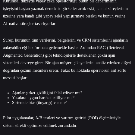
Kurumsal düzeyde yapay zekâ operatörlüğü bütün bir departmanın
işleyişini baştan yazmak demektir. Şirketler artık eski, hantal süreçlerinin
üzerine yara bandı gibi yapay zekâ yapıştırmayı bıraktı ve bunun yerine
AI-native süreçler tasarlıyorlar.
Süreç, kurumun tüm verilerini, belgelerini ve CRM sistemlerini ajanların
anlayabileceği bir formata getirmekle başlar. Ardından RAG (Retrieval-
Augmented Generation) gibi teknolojilerle desteklenen çoklu ajan
sistemleri devreye girer. Bir ajan müşteri şikayetlerini analiz ederken diğeri
doğrudan çözüm metinleri üretir. Fakat bu noktada operatörün asıl zorlu
mesaisi başlar:
Ajanlar şirket gizliliğini ihlal ediyor mu?
Yasalara uygun hareket ediliyor mu?
Sistemde bias (önyargı) var mı?
Pilot uygulamalar, A/B testleri ve yatırım getirisi (ROI) ölçümleriyle
sistem sürekli optimize edilmek zorundadır.