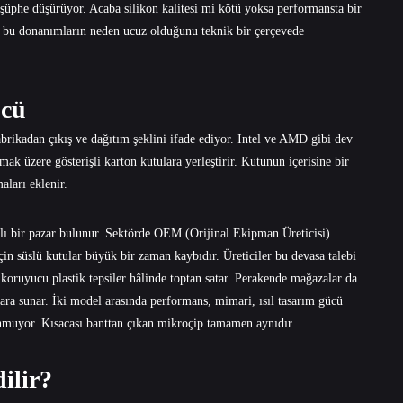
 şüphe düşürüyor. Acaba silikon kalitesi mi kötü yoksa performansta bir
n bu donanımların neden ucuz olduğunu teknik bir çerçevede
ücü
fabrikadan çıkış ve dağıtım şeklini ifade ediyor. Intel ve AMD gibi dev
tmak üzere gösterişli karton kutulara yerleştirir. Kutunun içerisine bir
aları eklenir.
rklı bir pazar bulunur. Sektörde OEM (Orijinal Ekipman Üreticisi)
çin süslü kutular büyük bir zaman kaybıdır. Üreticiler bu devasa talebi
 koruyucu plastik tepsiler hâlinde toptan satar. Perakende mağazalar da
cılara sunar. İki model arasında performans, mimari, ısıl tasarım gücü
unmuyor. Kısacası banttan çıkan mikroçip tamamen aynıdır.
ilir?