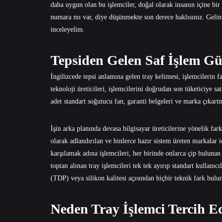
daha uygun olan bu işlemciler, doğal olarak insanın içine bir
numara mı var, diye düşünmekte son derece haklısınız. Geli
inceleyelim.
Tepsiden Gelen Saf İşlem G
İngilizcede tepsi anlamına gelen tray kelimesi, işlemcilerin 
teknoloji üreticileri, işlemcilerini doğrudan son tüketiciye sa
adet standart soğutucu fan, garanti belgeleri ve marka çıkartm
İşin arka planında devasa bilgisayar üreticilerine yönelik fa
olarak adlandırılan ve binlerce hazır sistem üreten markalar i
karşılamak adına işlemcileri, her birinde onlarca çip bulunan
toptan alınan tray işlemcileri tek tek ayırıp standart kullanı
(TDP) veya silikon kalitesi açısından hiçbir teknik fark bul
Neden Tray İşlemci Tercih Ed