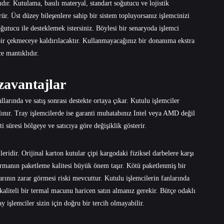
dır. Kutulama, basılı materyal, standart soğutucu ve lojistik
rür. Üst düzey bileşenlere sahip bir sistem topluyorsanız işlemcinizi
oğutucu ile desteklemek istersiniz. Böylesi bir senaryoda işlemci
ir çekmeceye kaldırılacaktır. Kullanmayacağınız bir donanıma ekstra
e mantıklıdır.
zavantajlar
larında ve satış sonrası destekte ortaya çıkar. Kutulu işlemciler
lınır. Tray işlemcilerde ise garanti muhatabınız Intel veya AMD değil
 süresi bölgeye ve satıcıya göre değişiklik gösterir.
ridir. Orijinal karton kutular çipi kargodaki fiziksel darbelere karşı
irmanın paketleme kalitesi büyük önem taşır. Kötü paketlenmiş bir
rının zarar görmesi riski mevcuttur. Kutulu işlemcilerin fanlarında
kaliteli bir termal macunu haricen satın almanız gerekir. Bütçe odaklı
y işlemciler sizin için doğru bir tercih olmayabilir.