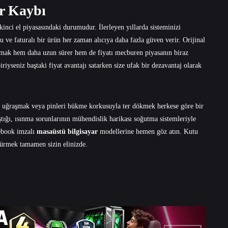
er Kaybı
inci el piyasasındaki durumudur. İlerleyen yıllarda sisteminizi
u ve faturalı bir ürün her zaman alıcıya daha fazla güven verir. Orijinal
armak hem daha uzun sürer hem de fiyatı mecburen piyasanın biraz
iriyseniz baştaki fiyat avantajı satarken size ufak bir dezavantaj olarak
la uğraşmak veya pinleri bükme korkusuyla ter dökmek herkese göre bir
ştığı, ısınma sorunlarının mühendislik harikası soğutma sistemleriyle
ebook
imzalı
masaüstü bilgisayar
modellerine hemen göz atın. Kutu
sürmek tamamen sizin elinizde.