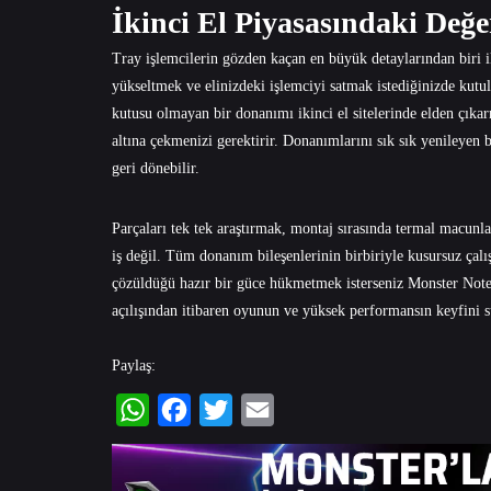
İkinci El Piyasasındaki Değ
Tray işlemcilerin gözden kaçan en büyük detaylarından biri ik
yükseltmek ve elinizdeki işlemciyi satmak istediğinizde kutul
kutusu olmayan bir donanımı ikinci el sitelerinde elden çık
altına çekmenizi gerektirir. Donanımlarını sık sık yenileyen b
geri dönebilir.
Parçaları tek tek araştırmak, montaj sırasında termal macun
iş değil. Tüm donanım bileşenlerinin birbiriyle kusursuz çalı
çözüldüğü hazır bir güce hükmetmek isterseniz
Monster Not
açılışından itibaren oyunun ve yüksek performansın keyfini 
Paylaş:
WhatsApp
Facebook
Twitter
Email