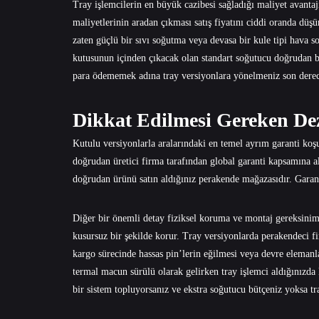
Tray işlemcilerin en büyük cazibesi sağladığı maliyet avantajı
maliyetlerinin aradan çıkması satış fiyatını ciddi oranda düşü
zaten güçlü bir sıvı soğutma veya devasa bir kule tipi hava s
kutusunun içinden çıkacak olan standart soğutucu doğrudan b
para ödememek adına tray versiyonlara yönelmeniz son derec
Dikkat Edilmesi Gereken De
Kutulu versiyonlarla aralarındaki en temel ayrım garanti koşul
doğrudan üretici firma tarafından global garanti kapsamına a
doğrudan ürünü satın aldığınız perakende mağazasıdır. Garanti
Diğer bir önemli detay fiziksel koruma ve montaj gereksinimle
kusursuz bir şekilde korur. Tray versiyonlarda perakendeci f
kargo sürecinde hassas pin’lerin eğilmesi veya devre elemanla
termal macun sürülü olarak gelirken tray işlemci aldığınızda 
bir sistem topluyorsanız ve ekstra soğutucu bütçeniz yoksa tra