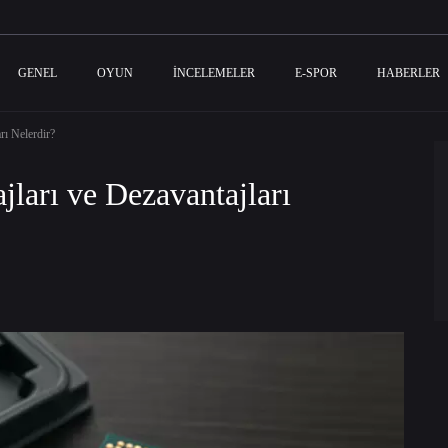
GENEL
OYUN
İNCELEMELER
E-SPOR
HABERLER
rı Nelerdir?
jları ve Dezavantajları