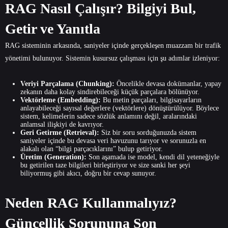
RAG Nasıl Çalışır? Bilgiyi Bul,
Getir ve Yanıtla
RAG sisteminin arkasında, saniyeler içinde gerçekleşen muazzam bir trafik
yönetimi bulunuyor. Sistemin kusursuz çalışması için şu adımlar izleniyor:
Veriyi Parçalama (Chunking):
Öncelikle devasa dokümanlar, yapay
zekanın daha kolay sindirebileceği küçük parçalara bölünüyor.
Vektörleme (Embedding):
Bu metin parçaları, bilgisayarların
anlayabileceği sayısal değerlere (vektörlere) dönüştürülüyor. Böylece
sistem, kelimelerin sadece sözlük anlamını değil, aralarındaki
anlamsal ilişkiyi de kavrıyor.
Geri Getirme (Retrieval):
Siz bir soru sorduğunuzda sistem
saniyeler içinde bu devasa veri havuzunu tarıyor ve sorunuzla en
alakalı olan “bilgi parçacıklarını” bulup getiriyor.
Üretim (Generation):
Son aşamada ise model, kendi dil yeteneğiyle
bu getirilen taze bilgileri birleştiriyor ve size sanki her şeyi
biliyormuş gibi akıcı, doğru bir cevap sunuyor.
Neden RAG Kullanmalıyız?
Güncellik Sorununa Son