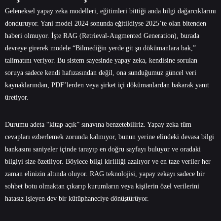
Geleneksel yapay zeka modelleri, eğitimleri bittiği anda bilgi dağarcıklarını
donduruyor. Yani model 2024 sonunda eğitildiyse 2025’te olan bitenden
haberi olmuyor. İşte RAG (Retrieval-Augmented Generation), burada
devreye girerek modele “Bilmediğin yerde git şu dökümanlara bak,”
talimatını veriyor. Bu sistem sayesinde yapay zeka, kendisine sorulan
soruya sadece kendi hafızasından değil, ona sunduğumuz güncel veri
kaynaklarından, PDF’lerden veya şirket içi dökümanlardan bakarak yanıt
üretiyor.
Durumu adeta “kitap açık” sınavına benzetebiliriz. Yapay zeka tüm
cevapları ezberlemek zorunda kalmıyor, bunun yerine elindeki devasa bilgi
bankasını saniyeler içinde tarayıp en doğru sayfayı buluyor ve oradaki
bilgiyi size özetliyor. Böylece bilgi kirliliği azalıyor ve en taze veriler her
zaman elinizin altında oluyor. RAG teknolojisi, yapay zekayı sadece bir
sohbet botu olmaktan çıkarıp kurumların veya kişilerin özel verilerini
hatasız işleyen dev bir kütüphaneciye dönüştürüyor.