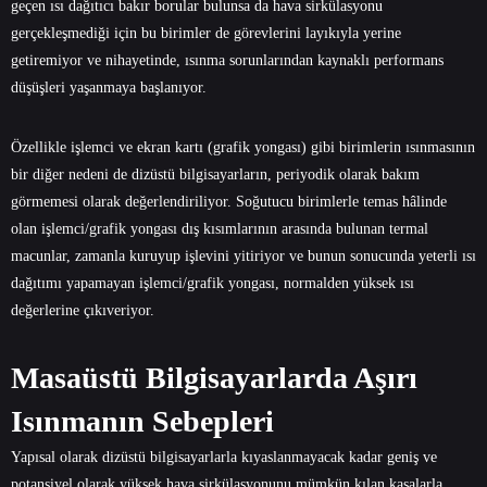
geçen ısı dağıtıcı bakır borular bulunsa da hava sirkülasyonu
gerçekleşmediği için bu birimler de görevlerini layıkıyla yerine
getiremiyor ve nihayetinde, ısınma sorunlarından kaynaklı performans
düşüşleri yaşanmaya başlanıyor.
Özellikle işlemci ve ekran kartı (grafik yongası) gibi birimlerin ısınmasının
bir diğer nedeni de dizüstü bilgisayarların, periyodik olarak bakım
görmemesi olarak değerlendiriliyor. Soğutucu birimlerle temas hâlinde
olan işlemci/grafik yongası dış kısımlarının arasında bulunan termal
macunlar, zamanla kuruyup işlevini yitiriyor ve bunun sonucunda yeterli ısı
dağıtımı yapamayan işlemci/grafik yongası, normalden yüksek ısı
değerlerine çıkıveriyor.
Masaüstü Bilgisayarlarda Aşırı
Isınmanın Sebepleri
Yapısal olarak dizüstü bilgisayarlarla kıyaslanmayacak kadar geniş ve
potansiyel olarak yüksek hava sirkülasyonunu mümkün kılan kasalarla