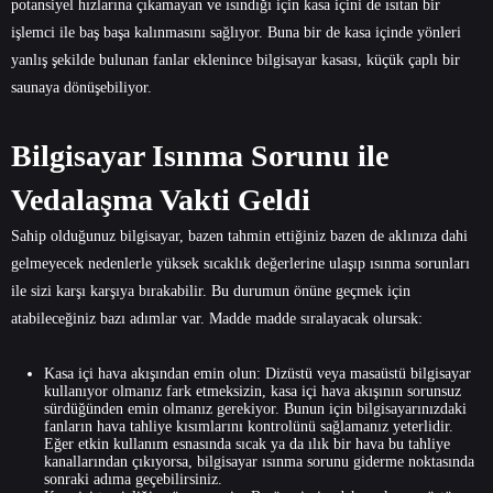
potansiyel hızlarına çıkamayan ve ısındığı için kasa içini de ısıtan bir
işlemci ile baş başa kalınmasını sağlıyor. Buna bir de kasa içinde yönleri
yanlış şekilde bulunan fanlar eklenince bilgisayar kasası, küçük çaplı bir
saunaya dönüşebiliyor.
Bilgisayar Isınma Sorunu ile
Vedalaşma Vakti Geldi
Sahip olduğunuz bilgisayar, bazen tahmin ettiğiniz bazen de aklınıza dahi
gelmeyecek nedenlerle yüksek sıcaklık değerlerine ulaşıp ısınma sorunları
ile sizi karşı karşıya bırakabilir. Bu durumun önüne geçmek için
atabileceğiniz bazı adımlar var. Madde madde sıralayacak olursak:
Kasa içi hava akışından emin olun: Dizüstü veya masaüstü bilgisayar
kullanıyor olmanız fark etmeksizin, kasa içi hava akışının sorunsuz
sürdüğünden emin olmanız gerekiyor. Bunun için bilgisayarınızdaki
fanların hava tahliye kısımlarını kontrolünü sağlamanız yeterlidir.
Eğer etkin kullanım esnasında sıcak ya da ılık bir hava bu tahliye
kanallarından çıkıyorsa, bilgisayar ısınma sorunu giderme noktasında
sonraki adıma geçebilirsiniz.