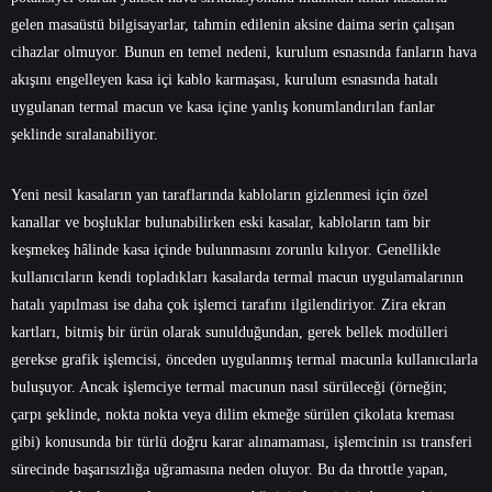
gelen masaüstü bilgisayarlar, tahmin edilenin aksine daima serin çalışan
cihazlar olmuyor. Bunun en temel nedeni, kurulum esnasında fanların hava
akışını engelleyen kasa içi kablo karmaşası, kurulum esnasında hatalı
uygulanan termal macun ve kasa içine yanlış konumlandırılan fanlar
şeklinde sıralanabiliyor.
Yeni nesil kasaların yan taraflarında kabloların gizlenmesi için özel
kanallar ve boşluklar bulunabilirken eski kasalar, kabloların tam bir
keşmekeş hâlinde kasa içinde bulunmasını zorunlu kılıyor. Genellikle
kullanıcıların kendi topladıkları kasalarda termal macun uygulamalarının
hatalı yapılması ise daha çok işlemci tarafını ilgilendiriyor. Zira ekran
kartları, bitmiş bir ürün olarak sunulduğundan, gerek bellek modülleri
gerekse grafik işlemcisi, önceden uygulanmış termal macunla kullanıcılarla
buluşuyor. Ancak işlemciye termal macunun nasıl sürüleceği (örneğin;
çarpı şeklinde, nokta nokta veya dilim ekmeğe sürülen çikolata kreması
gibi) konusunda bir türlü doğru karar alınamaması, işlemcinin ısı transferi
sürecinde başarısızlığa uğramasına neden oluyor. Bu da throttle yapan,