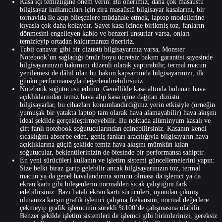
Kasa içi temizliğine önem verin: Bu önerimiz, daha çok masaüstü
bilgisayar kullanıcıları için zira masaüstü bilgisayar kasalarını, bir
tornavida ile açıp bileşenlere müdahale etmek, laptop modellerine
kıyasla çok daha kolaydır. Şayet kasa içinde birikmiş toz, fanların
dönmesini engelleyen kablo ve benzeri unsurlar varsa, onları
temizleyip ortadan kaldırmanızı öneririz.
Tabii canavar gibi bir dizüstü bilgisayarınız varsa, Monster
Notebook’un sağladığı ömür boyu ücretsiz bakım garantisi sayesinde
bilgisayarınızın bakımını düzenli olarak yaptırabilir, termal macun
yenilemesi de dâhil olan bu bakım kapsamında bilgisayarınızı, ilk
günkü performansıyla değerlendirebilirsiniz.
Notebook soğutucusu edinin: Genellikle kasa altında bulunan hava
açıklıklarından temiz hava alıp kasa içine dağıtan dizüstü
bilgisayarlar, bu cihazları konumlandırdığınız yerin etkisiyle (örneğin
yumuşak bir yatakta laptop tam olarak hava alamayabilir) hava akışını
ideal şekilde gerçekleştirmeyebilir. Bu noktada alüminyum kasalı ve
çift fanlı
notebook soğutucu
larından edinebilirsiniz. Kasanın kendi
sıcaklığını absorbe eden, geniş fanları aracılığıyla bilgisayarın hava
açıklıklarına güçlü şekilde temiz hava akışını mümkün kılan
soğutucular, beklentilerinizin de ötesinde bir performansa sahiptir.
En yeni sürücüleri kullanın ve işletim sistemi güncellemelerini yapın:
Size belki biraz garip gelebilir ancak bilgisayarınızın toz, termal
macun ya da genel havalandırma sorunu olmasa da işlemci ya da
ekran kartı gibi bileşenlerin normalden sıcak çalıştığını fark
edebilirsiniz. Bazı hatalı ekran kartı sürücüleri, oyundan çıkmış
olmanıza karşın grafik işlemci çalışma frekansını, normal değerlere
çekmeyip grafik işlemcinin sürekli %100’de çalışmasına olabilir.
Benzer şekilde işletim sistemleri de işlemci gibi birimlerinizi, gereksiz