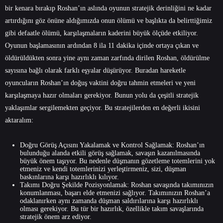
bir kenara bırakıp Roshan’ın aslında oyunun stratejik derinliğini ne kadar
artırdığını göz önüne aldığımızda onun ölümü ve başlıkta da belirttiğimiz
gibi defaatle ölümü, karşılaşmaların kaderini büyük ölçüde etkiliyor.
Oyunun başlamasının ardından 8 ila 11 dakika içinde ortaya çıkan ve
öldürüldükten sonra yine aynı zaman zarfında dirilen Roshan, öldürülme
sayısına bağlı olarak farklı eşyalar düşürüyor. Buradan hareketle
oyuncuların Roshan’ın doğuş vaktini doğru tahmin etmeleri ve yeni
karşılaşmaya hazır olmaları gerekiyor. Bunun yolu da çeşitli stratejik
yaklaşımlar sergilemekten geçiyor. Bu stratejilerden en değerli ikisini
aktaralım:
Doğru Görüş Açısını Yakalamak ve Kontrol Sağlamak: Roshan’ın
bulunduğu alanda etkili görüş sağlamak, savaşın kazanılmasında
büyük önem taşıyor. Bu nedenle düşmanın gözetleme totemlerini yok
etmeniz ve kendi totemlerinizi yerleştirmeniz, sizi, düşman
baskınlarına karşı hazırlıklı kılıyor.
Takımı Doğru Şekilde Pozisyonlamak: Roshan savaşında takımınızın
konumlanması, başarı elde etmenizi sağlıyor. Takımınızın Roshan’a
odaklanırken aynı zamanda düşman saldırılarına karşı hazırlıklı
olması gerekiyor. Bu tür bir hazırlık, özellikle takım savaşlarında
stratejik önem arz ediyor.