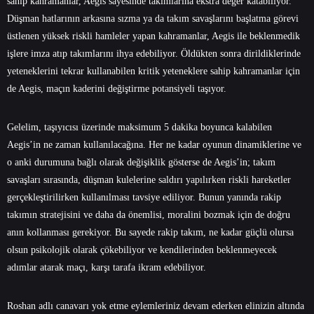
sahip kahramanlar, Aegis sayesinde takımlarına ekstra değer katabiliyor.
Düşman hatlarının arkasına sızma ya da takım savaşlarını başlatma görevi
üstlenen yüksek riskli hamleler yapan kahramanlar, Aegis ile beklenmedik
işlere imza atıp takımlarını ihya edebiliyor. Öldükten sonra dirildiklerinde
yeteneklerini tekrar kullanabilen kritik yeteneklere sahip kahramanlar için
de Aegis, maçın kaderini değiştirme potansiyeli taşıyor.
Gelelim, taşıyıcısı üzerinde maksimum 5 dakika boyunca kalabilen
Aegis’in ne zaman kullanılacağına. Her ne kadar oyunun dinamiklerine ve
o anki durumuna bağlı olarak değişiklik gösterse de Aegis’in; takım
savaşları sırasında, düşman kulelerine saldırı yapılırken riskli hareketler
gerçekleştirilirken kullanılması tavsiye ediliyor. Bunun yanında rakip
takımın stratejisini ve daha da önemlisi, moralini bozmak için de doğru
anın kollanması gerekiyor. Bu sayede rakip takım, ne kadar güçlü olursa
olsun psikolojik olarak çökebiliyor ve kendilerinden beklenmeyecek
adımlar atarak maçı, karşı tarafa ikram edebiliyor.
Roshan adlı canavarı yok etme eylemleriniz devam ederken elinizin altında