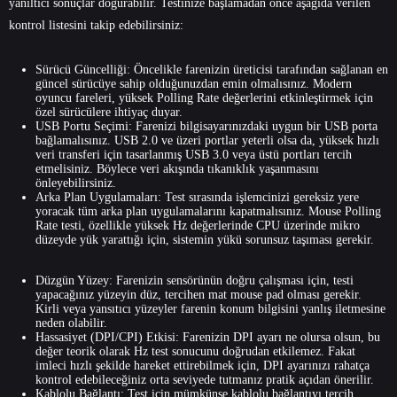
yanıltıcı sonuçlar doğurabilir. Testinize başlamadan önce aşağıda verilen
kontrol listesini takip edebilirsiniz:
Sürücü Güncelliği: Öncelikle farenizin üreticisi tarafından sağlanan en
güncel sürücüye sahip olduğunuzdan emin olmalısınız. Modern
oyuncu fareleri, yüksek Polling Rate değerlerini etkinleştirmek için
özel sürücülere ihtiyaç duyar.
USB Portu Seçimi: Farenizi bilgisayarınızdaki uygun bir USB porta
bağlamalısınız. USB 2.0 ve üzeri portlar yeterli olsa da, yüksek hızlı
veri transferi için tasarlanmış USB 3.0 veya üstü portları tercih
etmelisiniz. Böylece veri akışında tıkanıklık yaşanmasını
önleyebilirsiniz.
Arka Plan Uygulamaları: Test sırasında işlemcinizi gereksiz yere
yoracak tüm arka plan uygulamalarını kapatmalısınız. Mouse Polling
Rate testi, özellikle yüksek Hz değerlerinde CPU üzerinde mikro
düzeyde yük yarattığı için, sistemin yükü sorunsuz taşıması gerekir.
Düzgün Yüzey: Farenizin sensörünün doğru çalışması için, testi
yapacağınız yüzeyin düz, tercihen mat mouse pad olması gerekir.
Kirli veya yansıtıcı yüzeyler farenin konum bilgisini yanlış iletmesine
neden olabilir.
Hassasiyet (DPI/CPI) Etkisi: Farenizin DPI ayarı ne olursa olsun, bu
değer teorik olarak Hz test sonucunu doğrudan etkilemez. Fakat
imleci hızlı şekilde hareket ettirebilmek için, DPI ayarınızı rahatça
kontrol edebileceğiniz orta seviyede tutmanız pratik açıdan önerilir.
Kablolu Bağlantı: Test için mümkünse kablolu bağlantıyı tercih