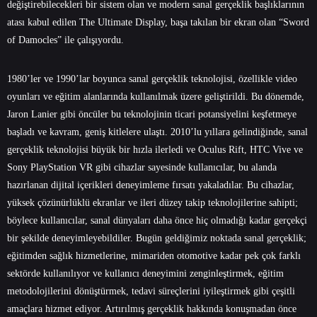
değiştirebilecekleri bir sistem olan ve modern sanal gerçeklik başlıklarının
atası kabul edilen The Ultimate Display, başa takılan bir ekran olan “Sword
of Damocles” ile çalışıyordu.
1980’ler ve 1990’lar boyunca sanal gerçeklik teknolojisi, özellikle video
oyunları ve eğitim alanlarında kullanılmak üzere geliştirildi. Bu dönemde,
Jaron Lanier gibi öncüler bu teknolojinin ticari potansiyelini keşfetmeye
başladı ve kavram, geniş kitlelere ulaştı. 2010’lu yıllara gelindiğinde, sanal
gerçeklik teknolojisi büyük bir hızla ilerledi ve Oculus Rift, HTC Vive ve
Sony PlayStation VR gibi cihazlar sayesinde kullanıcılar, bu alanda
hazırlanan dijital içerikleri deneyimleme fırsatı yakaladılar. Bu cihazlar,
yüksek çözünürlüklü ekranlar ve ileri düzey takip teknolojilerine sahipti;
böylece kullanıcılar, sanal dünyaları daha önce hiç olmadığı kadar gerçekçi
bir şekilde deneyimleyebildiler. Bugün geldiğimiz noktada sanal gerçeklik;
eğitimden sağlık hizmetlerine, mimariden otomotive kadar pek çok farklı
sektörde kullanılıyor ve kullanıcı deneyimini zenginleştirmek, eğitim
metodolojilerini dönüştürmek, tedavi süreçlerini iyileştirmek gibi çeşitli
amaçlara hizmet ediyor. Artırılmış gerçeklik hakkında konuşmadan önce