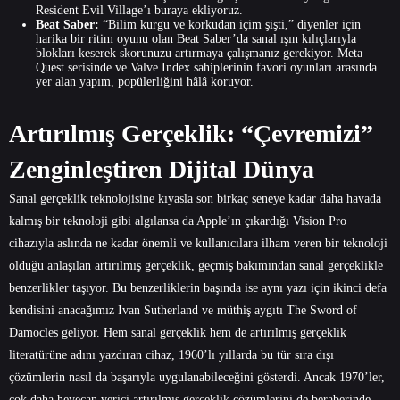
Resident Evil Village’ı buraya ekliyoruz.
Beat Saber:
“Bilim kurgu ve korkudan içim şişti,” diyenler için
harika bir ritim oyunu olan Beat Saber’da sanal ışın kılıçlarıyla
blokları keserek skorunuzu artırmaya çalışmanız gerekiyor. Meta
Quest serisinde ve Valve Index sahiplerinin favori oyunları arasında
yer alan yapım, popülerliğini hâlâ koruyor.
Artırılmış Gerçeklik: “Çevremizi”
Zenginleştiren Dijital Dünya
Sanal gerçeklik teknolojisine kıyasla son birkaç seneye kadar daha havada
kalmış bir teknoloji gibi algılansa da Apple’ın çıkardığı Vision Pro
cihazıyla aslında ne kadar önemli ve kullanıcılara ilham veren bir teknoloji
olduğu anlaşılan artırılmış gerçeklik, geçmiş bakımından sanal gerçeklikle
benzerlikler taşıyor. Bu benzerliklerin başında ise aynı yazı için ikinci defa
kendisini anacağımız Ivan Sutherland ve müthiş aygıtı The Sword of
Damocles geliyor. Hem sanal gerçeklik hem de artırılmış gerçeklik
literatürüne adını yazdıran cihaz, 1960’lı yıllarda bu tür sıra dışı
çözümlerin nasıl da başarıyla uygulanabileceğini gösterdi. Ancak 1970’ler,
çok daha heyecan verici artırılmış gerçeklik çözümlerini de beraberinde