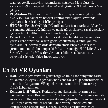
sanal gerçeklik deneyimi yaşamalarını sağlayan Meta Quest 3,
kablosuz bağlantı seçenekleri ve yüksek çözünürlüklü ekranıyla öne
çıkıyor.
PlayStation VR2:
Yalnızca PlayStation 5 oyun konsoluyla uyumlu
olan VR2, göz takibi ve hareket kontrol teknolojileri sayesinde
oyunları daha sürükleyici hâle getiriyor.
HTC Vive Pro 2:
Özellikle PC kullanıcıları için tasarlanan Vive Pro
2, sunduğu yüksek çözünürlük ve geniş görüş alanıyla sanal gerçeklik
içeriklerinin keyifle tecrübe edilmesini sağlıyor.
Valve Index:
Oyun tutkunlarının yakından tanıdıkları Valve Index,
yüksek kare hızları ve keskin görseller sunmasıyla tanınıyor. VR
oyunlarını en detaylı şekilde deneyimlemek isteyenler için ideal
çözüm konumunda bulunuyor ki Valve’ın sunduğu Half-Life: Alyx,
SteamVR uyumlu VR setleriyle oynanabilmesine karşın en iyi
deneyimi şüphesiz Valve Index yaşatıyor.
En İyi VR Oyunları
Half-Life:
Alyx: Valve’ın geliştirdiği ve Half-Life dünyasına farklı
bir katman ekleyerek Alyx hakkında daha fazla bilgi edinebilmemizi
mümkün kılan yapım, VR oyunları konusunda bir kilometre taşı
olarak kabul ediliyor.
Resident Evil Village:
Korkutuculuğuyla serinin rotasını da bir
bakıma belirleyen Resident Evil 7 de harika bir VR sürümüne sahipti
ancak kontroller ve ara sahnelerdeki ani gelişmeler, listemize Resident
Evil 7’yi eklememizi engelledi. Onun yerine, önceki oyunun
kusurlarından arındırılmış bir sanal gerçeklik sürümüyle gelen