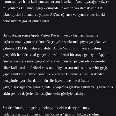
tanımasını ve hatta kullanmasına ortam hazırladı. Anımsayacağınız üzere
milyonlarca kullanıcı, gerçek dünyada Pokémon yakalamak için AR
teknolojisini kullandı ve yapım, AR’ın, eğlence ve oyunlar üzerindeki
potansiyelini gözler önüne serdi.
Bu noktadan sonra Apple Vision Pro için küçük bir hazırlamamız
başlatmamız uygun olacaktır. Geçen yılın sonlarında piyasaya çıkan ve
yalnızca ABD’den satın alınabilen Apple Vision Pro, hem artırılmış
gerçeklik hem de sanal gerçeklik özelliklerini bir araya getiriyor. Apple’ın
“mixed reality/karma gerçeklik” vizyonunun bir parçası olarak görülen
cihaz kullanıcılara fiziksel ve sanal dünyalar arasında sorunsuz bir geçiş
yapma imkânı sunuyor. Şimdilik kısıtlı bir kullanıcı kitlesi tarafından
deneyimleniyor olsa da ürünün, ilerleyen dönemde daha da
yaygınlaşacağına ve gerek gündelik yaşamda gerekse eğitim ve iş hayatında
etkin şekilde değerlendirileceğine kesin gözüyle bakılıyor.
Siz de teknolojinin geldiği noktayı ilk elden deneyimlemeyi
hedefliyorsanız, elinizin altında “canavar” gibi bir bilgisayar olmalı.