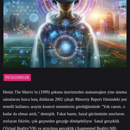
İNCELEMELER
Henüz The Matrix’in (1999) şokunu üzerimizden atamamışken yine sinema
salonlarını hınca hınç dolduran 2002 çıkışlı Minority Report filmindeki jest
temelli kullanıcı arayüz kontrol sistemlerini gördüğümüzde “Yok canım, o
kadar da olmaz artık,” demiştik. Fakat bazen, hayal gücümüzün sınırlarını
zorlayan fikirler, çok geçmeden gerçeğe dönüşebiliyor. Sanal gerçeklik
(Virtual Reality/VR) ve artırılmış gerçeklik (Augmented Reality/AR)