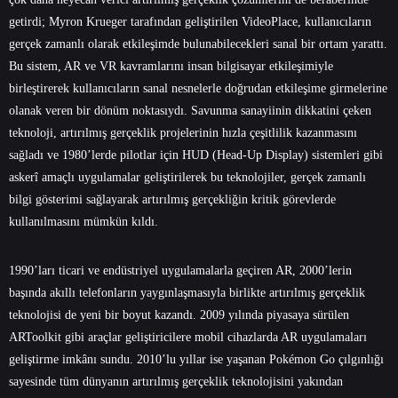
getirdi; Myron Krueger tarafından geliştirilen VideoPlace, kullanıcıların
gerçek zamanlı olarak etkileşimde bulunabilecekleri sanal bir ortam yarattı.
Bu sistem, AR ve VR kavramlarını insan bilgisayar etkileşimiyle
birleştirerek kullanıcıların sanal nesnelerle doğrudan etkileşime girmelerine
olanak veren bir dönüm noktasıydı. Savunma sanayiinin dikkatini çeken
teknoloji, artırılmış gerçeklik projelerinin hızla çeşitlilik kazanmasını
sağladı ve 1980’lerde pilotlar için HUD (Head-Up Display) sistemleri gibi
askerî amaçlı uygulamalar geliştirilerek bu teknolojiler, gerçek zamanlı
bilgi gösterimi sağlayarak artırılmış gerçekliğin kritik görevlerde
kullanılmasını mümkün kıldı.
1990’ları ticari ve endüstriyel uygulamalarla geçiren AR, 2000’lerin
başında akıllı telefonların yaygınlaşmasıyla birlikte artırılmış gerçeklik
teknolojisi de yeni bir boyut kazandı. 2009 yılında piyasaya sürülen
ARToolkit gibi araçlar geliştiricilere mobil cihazlarda AR uygulamaları
geliştirme imkânı sundu. 2010’lu yıllar ise yaşanan Pokémon Go çılgınlığı
sayesinde tüm dünyanın artırılmış gerçeklik teknolojisini yakından