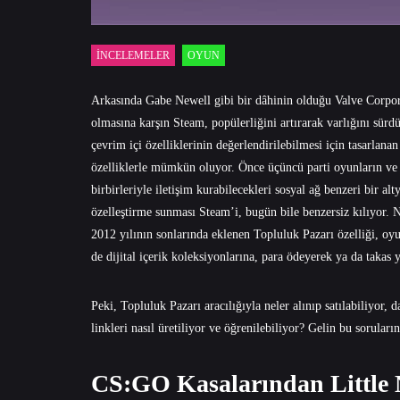
İNCELEMELER
OYUN
Arkasında Gabe Newell gibi bir dâhinin olduğu Valve Corpor
olmasına karşın Steam, popülerliğini artırarak varlığını sürdü
çevrim içi özelliklerinin değerlendirilebilmesi için tasarlana
özelliklerle mümkün oluyor. Önce üçüncü parti oyunların ve 
birbirleriyle iletişim kurabilecekleri sosyal ağ benzeri bir al
özelleştirme sunması Steam’i, bugün bile benzersiz kılıyor. 
2012 yılının sonlarında eklenen Topluluk Pazarı özelliği, oy
de dijital içerik koleksiyonlarına, para ödeyerek ya da takas 
Peki, Topluluk Pazarı aracılığıyla neler alınıp satılabiliyor
linkleri nasıl üretiliyor ve öğrenilebiliyor? Gelin bu soruların
CS:GO Kasalarından Little 