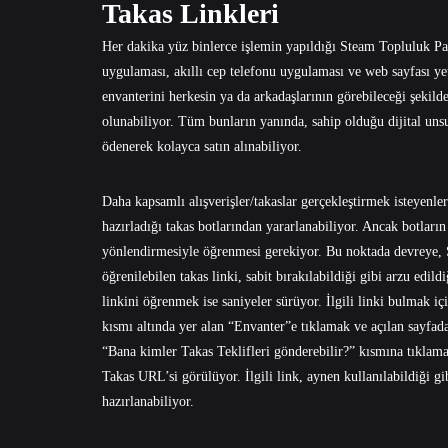
Takas Linkleri
Her dakika yüz binlerce işlemin yapıldığı Steam Topluluk Pa
uygulaması, akıllı cep telefonu uygulaması ve web sayfası yete
envanterini herkesin ya da arkadaşlarının görebileceği şekild
olunabiliyor. Tüm bunların yanında, sahip olduğu dijital unsur
ödenerek kolayca satın alınabiliyor.
Daha kapsamlı alışverişler/takaslar gerçekleştirmek isteyenler
hazırladığı takas botlarından yararlanabiliyor. Ancak botların 
yönlendirmesiyle öğrenmesi gerekiyor. Bu noktada devreye, S
öğrenilebilen takas linki, sabit bırakılabildiği gibi arzu edil
linkini öğrenmek ise saniyeler sürüyor. İlgili linki bulmak 
kısmı altında yer alan “Envanter”e tıklamak ve açılan sayfad
“Bana kimler Takas Teklifleri gönderebilir?” kısmına tıklama
Takas URL’si görülüyor. İlgili link, aynen kullanılabildiği gi
hazırlanabiliyor.