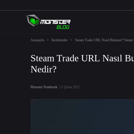
Anasayfa
>
İncelemeler
>
Steam Trade URL Nasıl Bulunur? Steam 
Steam Trade URL Nasıl Bu
Nedir?
Monster Notebook
13 Şubat 2021